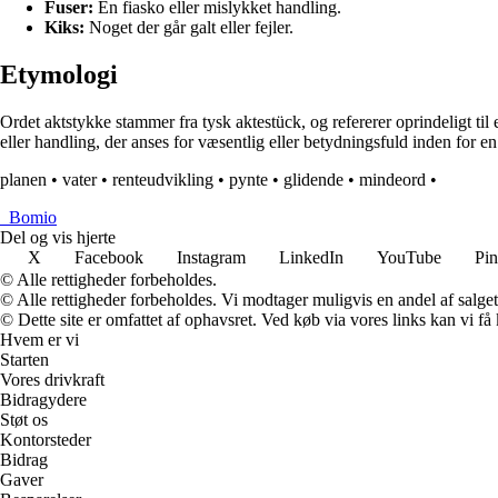
Fuser:
En fiasko eller mislykket handling.
Kiks:
Noget der går galt eller fejler.
Etymologi
Ordet aktstykke stammer fra tysk aktestück, og refererer oprindeligt til 
eller handling, der anses for væsentlig eller betydningsfuld inden for e
planen
•
vater
•
renteudvikling
•
pynte
•
glidende
•
mindeord
•
_
Bomio
Del og vis hjerte
X
Facebook
Instagram
LinkedIn
YouTube
Pin
© Alle rettigheder forbeholdes.
© Alle rettigheder forbeholdes. Vi modtager muligvis en andel af salget,
© Dette site er omfattet af ophavsret. Ved køb via vores links kan vi 
Hvem er vi
Starten
Vores drivkraft
Bidragydere
Støt os
Kontorsteder
Bidrag
Gaver