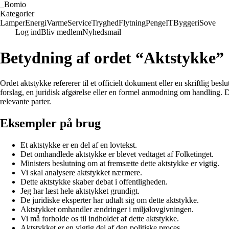
_
Bomio
Kategorier
Lamper
Energi
Varme
Service
Tryghed
Flytning
Penge
IT
Byggeri
Sove
Log ind
Bliv medlem
Nyhedsmail
Betydning af ordet “Aktstykke”
Ordet aktstykke refererer til et officielt dokument eller en skriftlig bes
forslag, en juridisk afgørelse eller en formel anmodning om handling. Dis
relevante parter.
Eksempler på brug
Et aktstykke er en del af en lovtekst.
Det omhandlede aktstykke er blevet vedtaget af Folketinget.
Ministers beslutning om at fremsætte dette aktstykke er vigtig.
Vi skal analysere aktstykket nærmere.
Dette aktstykke skaber debat i offentligheden.
Jeg har læst hele aktstykket grundigt.
De juridiske eksperter har udtalt sig om dette aktstykke.
Aktstykket omhandler ændringer i miljølovgivningen.
Vi må forholde os til indholdet af dette aktstykke.
Aktstykket er en vigtig del af den politiske proces.