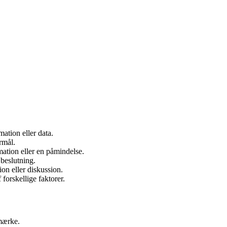
mation eller data.
rmål.
mation eller en påmindelse.
 beslutning.
ion eller diskussion.
 forskellige faktorer.
mærke.