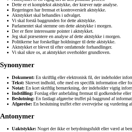
Dette er et komplekst aktstykke, der kræver nøje analyse.
Regeringen har fremsat et kontroversielt aktstykke.
Aktstykket skal behandles i udvalget.
Vi skal forstå baggrunden for dette aktstykke.
Parlamentet skal stemme om dette aktstykke i morgen.
Der er flere interessante pointer i aktstykket.
Jeg skal præsentere en analyse af dette aktstykke i morgen.
Politikerne har forskellige holdninger til dette aktstykke.
Aktstykket er blevet til efter omfattende forhandlinger.
Vi skal sikre os, at aktstykket overholder grundloven.
Synonymer
Dokument:
En skriftlig eller elektronisk fil, der indeholder infor
Tekst:
Skrevet indhold, ofte med en specifik information eller fo
Notat:
En kort skriftlig bemærkning, der indeholder vigtig infor
Indstilling:
Forslag eller anbefaling fremsat til godkendelse eller
Beslutning:
En fastlagt afgørelse truffet på baggrund af informat
Afgørelse:
En beslutning truffet efter overvejelse og vurdering af
Antonymer
Uaktstykke:
Noget der ikke er betydningsfuldt eller værd at be