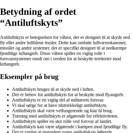
Betydning af ordet
“Antiluftskyts”
Antiluftskyts er betegnelsen for våben, der er designet til at skyde ned
fly eller andre luftbårne trusler. Dette kan omfatte luftværnskanoner,
missiler og andre systemer, der er specifikt designet til at nedkæmpe
fjendtlige luftangreb. Disse våben spiller en vigtig rolle i
forsvarssystemer rundt om i verden for at beskytte territorier mod
luftangreb.
Eksempler på brug
Antiluftskyts bruges til at skyde ned i luften.
Der er behov for antiluftskyts for at beskytte mod flyangreb.
Antiluftskyts er en vigtig del af militærets forsvar.
Vi skal sørge for at have tilstrækkeligt antiluftskyts.
Antiluftskyts skal være velfungerende og klar til brug.
Træning med antiluftskyts er afgørende for effektiviteten.
Antiluftskyts spiller en stor rolle ved forsvar af landet.
Antiluftskyts kan være afgørende i kampen mod fjendtlige fly.
Det er vigtigt at opgradere vores antiluftskyts løbende.