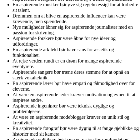
En aspirerende musiker bør øve sig regelmæssigt for at forbedre
sit talent.
Drømmen om at blive en aspirerende influencer kan være
krævende, men spændende.
Nye muligheder åbner sig for aspirerende journalister med en
passion for skrivning.
Aspirerende forskere bør være åbne for nye ideer og
udfordringer.
En aspirerende arkitekt bør have sans for æstetik og
funktionalitet.
At rejse verden rundt er en drøm for mange aspirerende
eventyrere.
Aspirerende sangere bør træne deres stemme for at opnå en
stærk vokalteknik.
En aspirerende lærer bør have empati og tålmodighed over for
eleverne.
At være en aspirerende leder kræver motivation og evnen til at
inspirere andre.
Aspirerende ingeniører bør være teknisk dygtige og
problemløsere.
At være en aspirerende modeblogger kræver en unik stil og
kreativitet.
En aspirerende fotograf bør være dygtig til at fange øjeblikke og
historier med sit kamera.
Aspirerende politikere bør have en vision for samfundet og