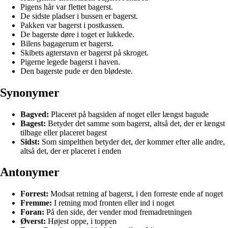
Pigens hår var flettet bagerst.
De sidste pladser i bussen er bagerst.
Pakken var bagerst i postkassen.
De bagerste døre i toget er lukkede.
Bilens bagagerum er bagerst.
Skibets agterstavn er bagerst på skroget.
Pigerne legede bagerst i haven.
Den bagerste pude er den blødeste.
Synonymer
Bagved:
Placeret på bagsiden af noget eller længst bagude
Bagest:
Betyder det samme som bagerst, altså det, der er længst
tilbage eller placeret bagest
Sidst:
Som simpelthen betyder det, der kommer efter alle andre,
altså det, der er placeret i enden
Antonymer
Forrest:
Modsat retning af bagerst, i den forreste ende af noget
Fremme:
I retning mod fronten eller ind i noget
Foran:
På den side, der vender mod fremadretningen
Øverst:
Højest oppe, i toppen