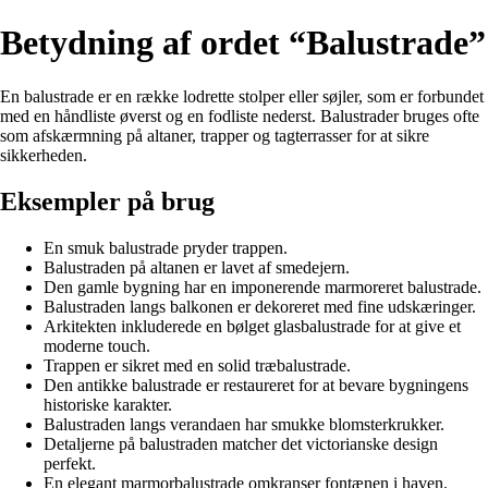
Betydning af ordet “Balustrade”
En balustrade er en række lodrette stolper eller søjler, som er forbundet
med en håndliste øverst og en fodliste nederst. Balustrader bruges ofte
som afskærmning på altaner, trapper og tagterrasser for at sikre
sikkerheden.
Eksempler på brug
En smuk balustrade pryder trappen.
Balustraden på altanen er lavet af smedejern.
Den gamle bygning har en imponerende marmoreret balustrade.
Balustraden langs balkonen er dekoreret med fine udskæringer.
Arkitekten inkluderede en bølget glasbalustrade for at give et
moderne touch.
Trappen er sikret med en solid træbalustrade.
Den antikke balustrade er restaureret for at bevare bygningens
historiske karakter.
Balustraden langs verandaen har smukke blomsterkrukker.
Detaljerne på balustraden matcher det victorianske design
perfekt.
En elegant marmorbalustrade omkranser fontænen i haven.