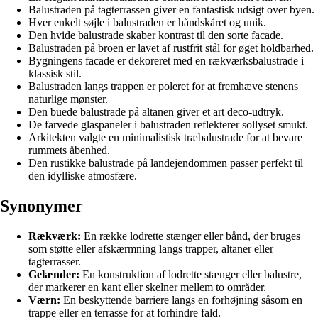
Balustraden på tagterrassen giver en fantastisk udsigt over byen.
Hver enkelt søjle i balustraden er håndskåret og unik.
Den hvide balustrade skaber kontrast til den sorte facade.
Balustraden på broen er lavet af rustfrit stål for øget holdbarhed.
Bygningens facade er dekoreret med en rækværksbalustrade i
klassisk stil.
Balustraden langs trappen er poleret for at fremhæve stenens
naturlige mønster.
Den buede balustrade på altanen giver et art deco-udtryk.
De farvede glaspaneler i balustraden reflekterer sollyset smukt.
Arkitekten valgte en minimalistisk træbalustrade for at bevare
rummets åbenhed.
Den rustikke balustrade på landejendommen passer perfekt til
den idylliske atmosfære.
Synonymer
Rækværk:
En række lodrette stænger eller bånd, der bruges
som støtte eller afskærmning langs trapper, altaner eller
tagterrasser.
Gelænder:
En konstruktion af lodrette stænger eller balustre,
der markerer en kant eller skelner mellem to områder.
Værn:
En beskyttende barriere langs en forhøjning såsom en
trappe eller en terrasse for at forhindre fald.