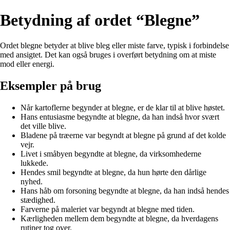
Betydning af ordet “Blegne”
Ordet blegne betyder at blive bleg eller miste farve, typisk i forbindelse
med ansigtet. Det kan også bruges i overført betydning om at miste
mod eller energi.
Eksempler på brug
Når kartoflerne begynder at blegne, er de klar til at blive høstet.
Hans entusiasme begyndte at blegne, da han indså hvor svært
det ville blive.
Bladene på træerne var begyndt at blegne på grund af det kolde
vejr.
Livet i småbyen begyndte at blegne, da virksomhederne
lukkede.
Hendes smil begyndte at blegne, da hun hørte den dårlige
nyhed.
Hans håb om forsoning begyndte at blegne, da han indså hendes
stædighed.
Farverne på maleriet var begyndt at blegne med tiden.
Kærligheden mellem dem begyndte at blegne, da hverdagens
rutiner tog over.