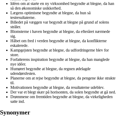
Idéen om at starte en ny virksomhed begyndte at blegne, da han
så den økonomiske usikkerhed.
Lægens optimisme begyndte at blegne, da hun så
testresultaterne.
Billedet på væggen var begyndt at blegne på grund af solens
stråler.
Blomsterne i haven begyndte at blegne, da efteråret nærmede
sig.
Håbet om fred i verden begyndte at blegne, da konflikterne
eskalerede.
Kampgejsten begyndte at blegne, da udfordringerne blev for
store.
Forfatterens inspiration begyndte at blegne, da han manglede
nye idéer.
Humøret begyndte at blegne, da regnen ødelagde
udendørsfesten.
Planerne om at rejse begyndte at blegne, da pengene ikke strakte
til.
Motivationen begyndte at blegne, da resultaterne udeblev.
Der var et blegt skær på horisonten, da solen begyndte at gå ned.
Drømmene om fremtiden begyndte at blegne, da virkeligheden
satte ind.
Synonymer