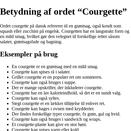
Betydning af ordet “Courgette”
Ordet courgette på dansk refererer til en grøntsag, også kendt som
squash eller zucchini på engelsk. Courgetten har en langstrakt form og
en mild smag, hvilket gør den velegnet til forskellige retter såsom
salater, grøntsagsfade og bagning.
Eksempler på brug
En courgette er en grøntsag med en mild smag.
Courgette kan spises rå i salater.
Grillet courgette er en populær ret om sommeren.
Courgette kan også bruges i suppe.
Der er mange opskrifter, der inkluderer courgette.
Courgette har en lav kalorieindhold, så det er en sundt valg.
Courgette kan også syltes.
Stegt courgette er en lækker tilføjelse til enhver ret.
Courgette kan bages i ovnen med krydderier.
Der findes forskellige typer courgette, fx grøn, gul og hvid.
Courgette kan også bruges i sandwich og wraps.
Et courgette-plante kan give en stor høst.
Courgette kan spises varm eller kold.