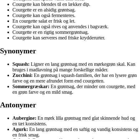
Courgette kan blendes til en lækker dip.
Courgette er en alsidig grøntsag.
Courgette kan også fermenteres.
En courgette salat er frisk og let.
Courgette kan også rives og anvendes i bagværk.
Courgette er en rigtig sommergrøntsag.
Courgette kan serveres med friske krydderurter.
Synonymer
Squash:
Ligner en lang grøntsag med en mørkegrøn skal. Kan
bruges i madlavning på mange forskellige måder.
Zucchini:
En grøntsag i squash-familien, der har en lysere grøn
farve og en mere afrundet form end courgetten.
Sommergræskar:
En grøntsag, der minder om courgette, med
en grøn farve og en mild smag.
Antonymer
Aubergine:
En mørk lilla grøntsag med glat skinnende hud og
en tæt konsistens.
Agurk:
En lang grøntsag med en saftig og vandig konsistens og
en frisk smag.