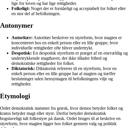
lige for loven og har lige rettigheder.
Folkeligt:
Noget der er forståeligt og acceptabelt for folket eller
en stor del af befolkningen.
Antonymer
Autoritær:
Autoritær beskriver en styreform, hvor magten er
koncentreret hos en enkelt person eller en lille gruppe, hvor
individuelle rettigheder ofte bliver undertrykt.
Despotisk:
En despotisk styreform er præget af en enevældig og
undertrykkende magthaver, der ikke tillader frihed og
demokratiske rettigheder for folket.
Diktatorisk:
Diktatorisk refererer til en styreform, hvor en
enkelt person eller en lille gruppe har al magten og træffer
beslutninger uden hensyntagen til befolkningens vilje og
rettigheder.
Etymologi
Ordet demokratisk stammer fra græsk, hvor demos betyder folket og
kratos betyder magt eller styre. Derfor betyder demokratisk
bogstaveligt talt folkestyre på dansk. Ordet bruges til at beskrive en
styreform, hvor magten ligger hos folket gennem valg og politisk