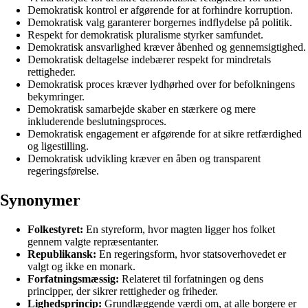
Demokratisk kontrol er afgørende for at forhindre korruption.
Demokratisk valg garanterer borgernes indflydelse på politik.
Respekt for demokratisk pluralisme styrker samfundet.
Demokratisk ansvarlighed kræver åbenhed og gennemsigtighed.
Demokratisk deltagelse indebærer respekt for mindretals
rettigheder.
Demokratisk proces kræver lydhørhed over for befolkningens
bekymringer.
Demokratisk samarbejde skaber en stærkere og mere
inkluderende beslutningsproces.
Demokratisk engagement er afgørende for at sikre retfærdighed
og ligestilling.
Demokratisk udvikling kræver en åben og transparent
regeringsførelse.
Synonymer
Folkestyret:
En styreform, hvor magten ligger hos folket
gennem valgte repræsentanter.
Republikansk:
En regeringsform, hvor statsoverhovedet er
valgt og ikke en monark.
Forfatningsmæssig:
Relateret til forfatningen og dens
principper, der sikrer rettigheder og friheder.
Lighedsprincip:
Grundlæggende værdi om, at alle borgere er