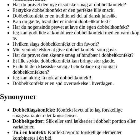
Har du prøvet den nye eksotiske smag af dobbeltkonfekt?
Et stykke dobbeltkonfekt er den perfekte lille snack.
Dobbeltkonfekt er en traditionel del af dansk juleslik.
Kan du gætte, hvad der er indeni dobbeltkonfekt?
Har du nogensinde prøvet at lave din egen dobbeltkonfekt?
Jeg kan godt lide at kombinere dobbeltkonfekt med en varm kop
te.
Hvilken slags dobbeltkonfekt er din favorit?
Min veninde elsker at give dobbeltkonfekt som gave.
Har du prøvet den skønne smag af hindbær i dobbeltkonfekt?
Et lille stykke dobbeltkonfekt kan bringe stor glæde.
Er du til den klassiske smag af chokolade og nougat i
dobbeltkonfekten?
Jeg kan aldrig få nok af dobbeltkonfekt!
Dobbeltkonfekt er en sød overraskelse i hverdagen.
Synonymer
Dobbeltlagskonfekt:
Konfekt lavet af to lag forskellige
smagsvarianter eller konsistenser.
Dobbeltgodter:
Slik eller små lækkerier i dobbelt portion eller
variationer.
To-i-en konfekt:
Konfekt hvor to forskellige elementer
kombineres i én bid.