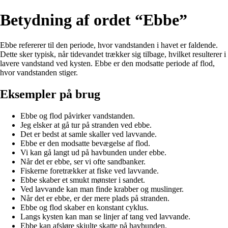
Betydning af ordet “Ebbe”
Ebbe refererer til den periode, hvor vandstanden i havet er faldende.
Dette sker typisk, når tidevandet trækker sig tilbage, hvilket resulterer i
lavere vandstand ved kysten. Ebbe er den modsatte periode af flod,
hvor vandstanden stiger.
Eksempler på brug
Ebbe og flod påvirker vandstanden.
Jeg elsker at gå tur på stranden ved ebbe.
Det er bedst at samle skaller ved lavvande.
Ebbe er den modsatte bevægelse af flod.
Vi kan gå langt ud på havbunden under ebbe.
Når det er ebbe, ser vi ofte sandbanker.
Fiskerne foretrækker at fiske ved lavvande.
Ebbe skaber et smukt mønster i sandet.
Ved lavvande kan man finde krabber og muslinger.
Når det er ebbe, er der mere plads på stranden.
Ebbe og flod skaber en konstant cyklus.
Langs kysten kan man se linjer af tang ved lavvande.
Ebbe kan afsløre skjulte skatte på havbunden.