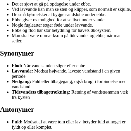
Det er sjovt at gå på opdagelse under ebbe.
Ved lavvande kan man se sten og klipper, som normalt er skjulte.
De små børn elsker at bygge sandslotte under ebbe.
Ebbe giver os mulighed for at se livet under vandet.
Nogle fuglearter søger føde under lavvande.
Ebbe og flod har stor betydning for havets økosystem.
Man skal være opmærksom på tidevandet og ebbe, når man
sejler.
Synonymer
Flod:
Når vandstanden stiger efter ebbe
Lavvande:
Modsat højvande, laveste vandstand i en given
periode
Nedgang:
Fald eller tilbagegang, også brugt i forbindelse med
vandstand
Tidevandets tilbagetrækning:
Retning af vandstrømmen væk
fra kysten
Antonymer
Fuld:
Modsat af at være tom eller lav, betyder fuld at noget er
fyldt op eller komplet.