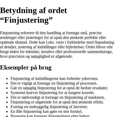
Betydning af ordet
“Finjustering”
Finjustering refererer til den handling at foretage små, præcise
ændringer eller justeringer for at opnå den ønskede perfekte eller
optimale tilstand. Dette kan f.eks. være i forbindelse med finpudsning
af detaljer, justering af indstillinger eller fejlrettelser. Ordet bliver ofte
brugt inden for tekniske, kreative eller professionelle sammenhænge,
hvor præcision og nøjagtighed er afgørende.
Eksempler på brug
Finjustering af indstillingerne kan forbedre ydeevnen.
Det er vigtigt at foretage en finjustering af processen.
Gør en nøjagtig finjustering for at opnå de bedste resultater.
Systemet kræver finjustering for at fungere korrekt.
Det er nødvendigt at foretage en finjustering af maskinen.
Finjustering er afgørende for at opnå den ønskede effekt.
Foretag en omhyggelig finjustering af farverne.
En lille finjustering kan gøre en stor forskel.
Brugeren kan foretage finjusteringer efter behov.