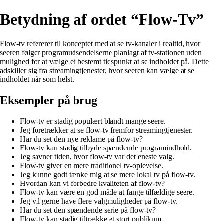
Betydning af ordet “Flow-Tv”
Flow-tv refererer til konceptet med at se tv-kanaler i realtid, hvor
seeren følger programudsendelserne planlagt af tv-stationen uden
mulighed for at vælge et bestemt tidspunkt at se indholdet på. Dette
adskiller sig fra streamingtjenester, hvor seeren kan vælge at se
indholdet når som helst.
Eksempler på brug
Flow-tv er stadig populært blandt mange seere.
Jeg foretrækker at se flow-tv fremfor streamingtjenester.
Har du set den nye reklame på flow-tv?
Flow-tv kan stadig tilbyde spændende programindhold.
Jeg savner tiden, hvor flow-tv var det eneste valg.
Flow-tv giver en mere traditionel tv-oplevelse.
Jeg kunne godt tænke mig at se mere lokal tv på flow-tv.
Hvordan kan vi forbedre kvaliteten af flow-tv?
Flow-tv kan være en god måde at fange tilfældige seere.
Jeg vil gerne have flere valgmuligheder på flow-tv.
Har du set den spændende serie på flow-tv?
Flow-tv kan stadig tiltrække et stort publikum.