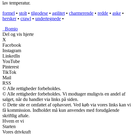
lav temperatur.
formel
•
stolt
•
tilgodese
•
agilitet
•
charmerende
•
redde
•
aske
•
hersker
•
crawl
•
undertegnede
•
_
Bomio
Del og vis hjerte
X
Facebook
Instagram
LinkedIn
YouTube
Pinterest
TikTok
Mail
RSS
© Alle rettigheder forbeholdes.
© Alle rettigheder forbeholdes. Vi modtager muligvis en andel af
salget, når du handler via links på siden.
© Dette site er omfattet af ophavsret. Ved køb via vores links kan vi
få kommission. Indholdet må kun anvendes med forudgående
skriftlig aftale.
Hvem er vi
Starten
Vores drivkraft