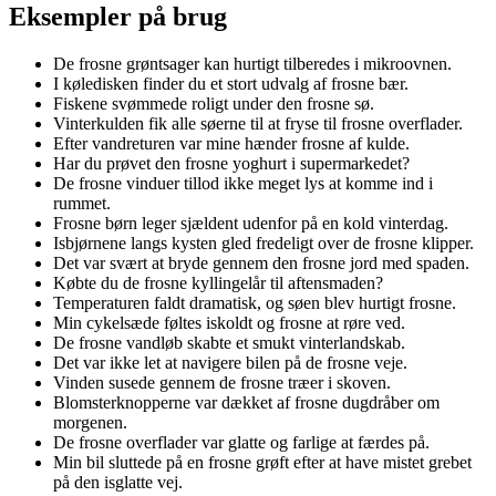
Eksempler på brug
De frosne grøntsager kan hurtigt tilberedes i mikroovnen.
I køledisken finder du et stort udvalg af frosne bær.
Fiskene svømmede roligt under den frosne sø.
Vinterkulden fik alle søerne til at fryse til frosne overflader.
Efter vandreturen var mine hænder frosne af kulde.
Har du prøvet den frosne yoghurt i supermarkedet?
De frosne vinduer tillod ikke meget lys at komme ind i
rummet.
Frosne børn leger sjældent udenfor på en kold vinterdag.
Isbjørnene langs kysten gled fredeligt over de frosne klipper.
Det var svært at bryde gennem den frosne jord med spaden.
Købte du de frosne kyllingelår til aftensmaden?
Temperaturen faldt dramatisk, og søen blev hurtigt frosne.
Min cykelsæde føltes iskoldt og frosne at røre ved.
De frosne vandløb skabte et smukt vinterlandskab.
Det var ikke let at navigere bilen på de frosne veje.
Vinden susede gennem de frosne træer i skoven.
Blomsterknopperne var dækket af frosne dugdråber om
morgenen.
De frosne overflader var glatte og farlige at færdes på.
Min bil sluttede på en frosne grøft efter at have mistet grebet
på den isglatte vej.