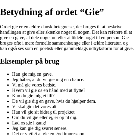
Betydning af ordet “Gie”
Ordet gie er en ældre dansk betegnelse, der bruges til at beskrive
handlingen at give eller skænke noget til nogen. Det kan referere til at
give en gave, at dele noget ud eller at tildele noget til en person. Gie
bruges ofte i mere formelle sammenhænge eller i ældre litteratur, og
kan også ses som en poetisk eller gammeldags udtryksform for at give.
Eksempler på brug
Han gie mig en gave.
Jeg håber, at du vil gie mig en chance.
Vi må gie vores bedste.
Hvem vil gie os en hånd med at flytte?
Kan du gie mig et lift?
De vil gie dig en gave, hvis du hjælper dem.
Vi skal gie det vores alt.
Han vil gie sit bidrag til projektet.
Om du vil gie eller ej, er op til dig.
Lad os gie i gang!
Jeg kan gie dig svaret senere.
Det er vigtigt at gie en god impression.