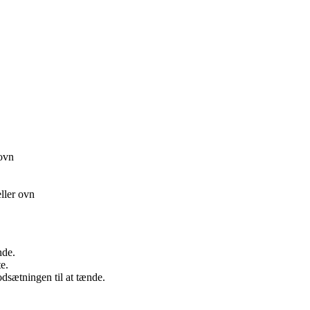
 ovn
ller ovn
nde.
e.
dsætningen til at tænde.