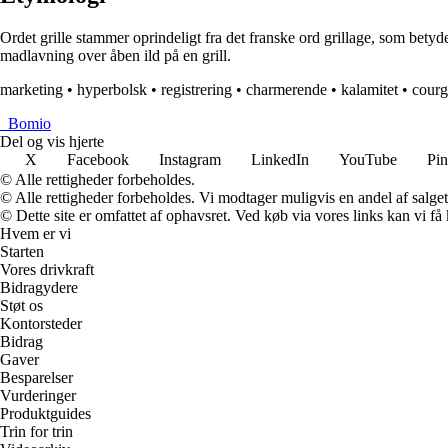
Ordet grille stammer oprindeligt fra det franske ord grillage, som betyder
madlavning over åben ild på en grill.
marketing
•
hyperbolsk
•
registrering
•
charmerende
•
kalamitet
•
courg
_
Bomio
Del og vis hjerte
X
Facebook
Instagram
LinkedIn
YouTube
Pin
© Alle rettigheder forbeholdes.
© Alle rettigheder forbeholdes. Vi modtager muligvis en andel af salget,
© Dette site er omfattet af ophavsret. Ved køb via vores links kan vi 
Hvem er vi
Starten
Vores drivkraft
Bidragydere
Støt os
Kontorsteder
Bidrag
Gaver
Besparelser
Vurderinger
Produktguides
Trin for trin