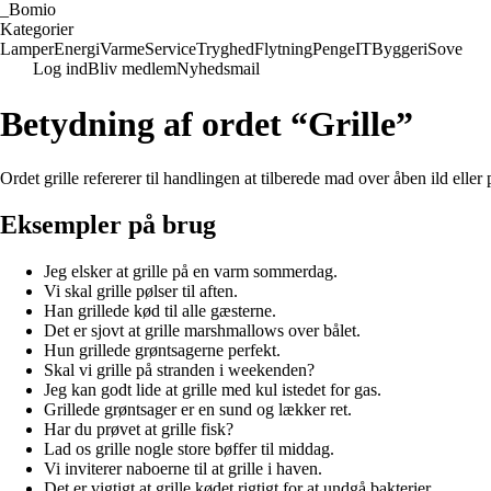
_
Bomio
Kategorier
Lamper
Energi
Varme
Service
Tryghed
Flytning
Penge
IT
Byggeri
Sove
Log ind
Bliv medlem
Nyhedsmail
Betydning af ordet “Grille”
Ordet grille refererer til handlingen at tilberede mad over åben ild eller p
Eksempler på brug
Jeg elsker at grille på en varm sommerdag.
Vi skal grille pølser til aften.
Han grillede kød til alle gæsterne.
Det er sjovt at grille marshmallows over bålet.
Hun grillede grøntsagerne perfekt.
Skal vi grille på stranden i weekenden?
Jeg kan godt lide at grille med kul istedet for gas.
Grillede grøntsager er en sund og lækker ret.
Har du prøvet at grille fisk?
Lad os grille nogle store bøffer til middag.
Vi inviterer naboerne til at grille i haven.
Det er vigtigt at grille kødet rigtigt for at undgå bakterier.