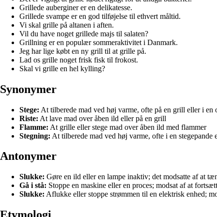
Grillede auberginer er en delikatesse.
Grillede svampe er en god tilføjelse til ethvert måltid.
Vi skal grille på altanen i aften.
Vil du have noget grillede majs til salaten?
Grillning er en populær sommeraktivitet i Danmark.
Jeg har lige købt en ny grill til at grille på.
Lad os grille noget frisk fisk til frokost.
Skal vi grille en hel kylling?
Synonymer
Stege:
At tilberede mad ved høj varme, ofte på en grill eller i en
Riste:
At lave mad over åben ild eller på en grill
Flamme:
At grille eller stege mad over åben ild med flammer
Stegning:
At tilberede mad ved høj varme, ofte i en stegepande e
Antonymer
Slukke:
Gøre en ild eller en lampe inaktiv; det modsatte af at tæ
Gå i stå:
Stoppe en maskine eller en proces; modsat af at fortsætt
Slukke:
Aflukke eller stoppe strømmen til en elektrisk enhed; mo
Etymologi