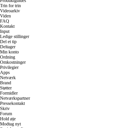
Produktguides
Trin for trin
Videoarkiv
Viden
FAQ
Kontakt
Input
Ledige stillinger
Del et tip
Deltager
Min konto
Ordning
Omkostninger
Privilegier
Apps
Netværk
Brand
Støtter
Formidler
Netværkspartner
Pressekontakt
Skriv
Forum
Hold øje
Modtag nyt