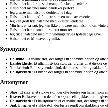
Halsbindet kan bruges på mange forskellige måder.
Halsbindet matcher mine handsker perfekt.
Jeg glemte mit halsbind derhjemme i dag.
Halsbindet kan også fungere som en modeaccessorie.
Jeg kan godt lide halsbind med kvaster i enderne.
Min hals er så sart, jeg kan ikke undvære mit halsbind om vinter
Halsbindet har et smukt broderet mønster.
Jeg fik et halsbind med min yndlingsfarve i fødselsdagsgave.
Halsbindet er håndlavet og unikt.
Synonymer
Halsklud:
Et stykke stof, der bruges til at dække halsen og ofte
Halstørklæde:
Et aflangt stykke stof, der bruges til at dække og
Nakkebind:
Et beskyttende bånd, der bæres omkring nakken for 
Halstørklæde:
Et klæde der bruges til at dække halsen og ofte er
Antonymer
Slips:
Et slips er et stykke stof, der ofte bruges om halsen som e
Krave:
En krave er den del af en skjorte eller jakke, der omgiver
Halstørklæde:
Et halstørklæde er et stykke stof, der bruges til at
Sjal:
Et sjal er et stykke stof, der bæres rundt om skuldrene og 