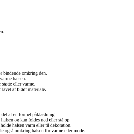
en.
 er bindende omkring den.
 varme halsen.
støtte eller varme.
 lavet af blødt materiale.
n del af en formel påklædning.
 halsen og kan foldes ned eller stå op.
 holde halsen varm eller til dekoration.
ofte også omkring halsen for varme eller mode.