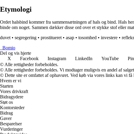
Etymologi
Ordet halsbind kommer fra sammensætningen af hals og bind. Hals henviser
binde om noget. Sammen dækker disse ord over et stykke stof eller mater
duvet
•
segregering
•
prostitueret
•
asap
•
tosomhed
•
investere
•
reflek
_
Bomio
Del og vis hjerte
X
Facebook
Instagram
LinkedIn
YouTube
Pin
© Alle rettigheder forbeholdes.
© Alle rettigheder forbeholdes. Vi modtager muligvis en andel af salget,
© Dette site er omfattet af ophavsret. Ved køb via vores links kan vi 
Hvem er vi
Starten
Vores drivkraft
Bidragydere
Støt os
Kontorsteder
Bidrag
Gaver
Besparelser
Vurderinger