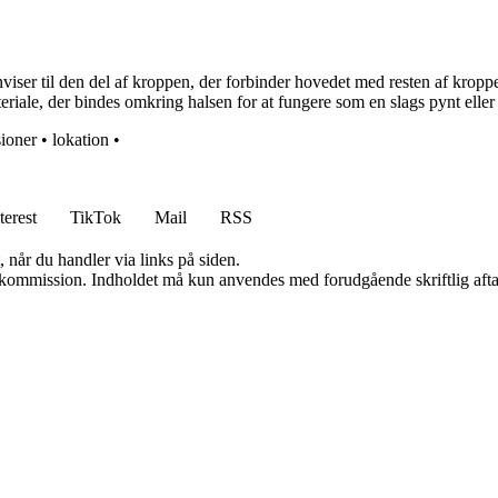
 til den del af kroppen, der forbinder hovedet med resten af kroppen, og
iale, der bindes omkring halsen for at fungere som en slags pynt eller 
sioner
•
lokation
•
terest
TikTok
Mail
RSS
 når du handler via links på siden.
få kommission. Indholdet må kun anvendes med forudgående skriftlig afta