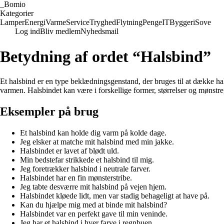
_
Bomio
Kategorier
Lamper
Energi
Varme
Service
Tryghed
Flytning
Penge
IT
Byggeri
Sove
Log ind
Bliv medlem
Nyhedsmail
Betydning af ordet “Halsbind”
Et halsbind er en type beklædningsgenstand, der bruges til at dække hals
varmen. Halsbindet kan være i forskellige former, størrelser og mønstre,
Eksempler på brug
Et halsbind kan holde dig varm på kolde dage.
Jeg elsker at matche mit halsbind med min jakke.
Halsbindet er lavet af blødt uld.
Min bedstefar strikkede et halsbind til mig.
Jeg foretrækker halsbind i neutrale farver.
Halsbindet har en fin mønsterstribe.
Jeg tabte desværre mit halsbind på vejen hjem.
Halsbindet kløede lidt, men var stadig behageligt at have på.
Kan du hjælpe mig med at binde mit halsbind?
Halsbindet var en perfekt gave til min veninde.
Jeg har et halsbind i hver farve i regnbuen.