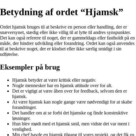
Betydning af ordet “Hjamsk”
Ordet hjamsk bruges til at beskrive en person eller handling, der er
snæversynet, stædig eller ikke villig til at lytte til andres synspunkter.
Det kan også referere til noget, der er gammeldags eller fastholdt på en
måde, der hindrer udvikling eller forandring. Ordet kan også anvendes
til at beskrive noget, der er klodset eller ikke særlig smidigt i sin
udførelse.
Eksempler på brug
Hjamsk betyder at være kritisk eller negativ.
Nogle mennesker har en hjamsk attitude over for alt.
Det er vigtigt at være åben over for feedback, selvom den er
hjamsk.
At være hjamsk kan nogle gange være nødvendigt for at skabe
forandringer.
Det handler om at se forbi det hjamske og finde konstruktive
løsninger.
Hun blev mødt med et hjamsk smil, men vidste det var ment i
venlighed.
Min chef havde en hjamsk tilgang til vores projekt, og det fik os