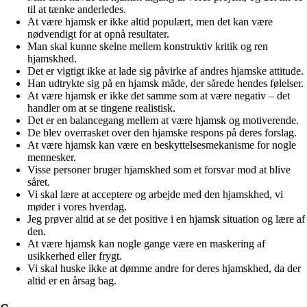
til at tænke anderledes.
At være hjamsk er ikke altid populært, men det kan være
nødvendigt for at opnå resultater.
Man skal kunne skelne mellem konstruktiv kritik og ren
hjamskhed.
Det er vigtigt ikke at lade sig påvirke af andres hjamske attitude.
Han udtrykte sig på en hjamsk måde, der sårede hendes følelser.
At være hjamsk er ikke det samme som at være negativ – det
handler om at se tingene realistisk.
Det er en balancegang mellem at være hjamsk og motiverende.
De blev overrasket over den hjamske respons på deres forslag.
At være hjamsk kan være en beskyttelsesmekanisme for nogle
mennesker.
Visse personer bruger hjamskhed som et forsvar mod at blive
såret.
Vi skal lære at acceptere og arbejde med den hjamskhed, vi
møder i vores hverdag.
Jeg prøver altid at se det positive i en hjamsk situation og lære af
den.
At være hjamsk kan nogle gange være en maskering af
usikkerhed eller frygt.
Vi skal huske ikke at dømme andre for deres hjamskhed, da der
altid er en årsag bag.