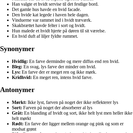
Han valgte et hvidt servise til det festlige bord.
Det gamle hus havde en hvid facade.
Den hvide kat legede i haven hele dagen.
Vinduerne var rammet ind i hvidt træværk.
Skakbrættet havde felter i sort og hvidt.
Hun malede et hvidt hjerte på døren til sit værelse.
En hvid duft af liljer fyldte rummet.
Synonymer
Hvidlig:
En farve dermindre og mere diffus end ren hvid.
Bleg:
En svag, lys farve der minder om hvid.
Lys:
En farve der er meget ren og ikke mørk.
Kridhvid:
En meget ren, intens hvid farve.
Antonymer
Mørkt:
Ikke lyst, farven på noget der ikke reflekterer lys
Sort:
Farven på noget der absorberer al lys
Gråt:
En blanding af hvidt og sort, ikke helt lyst men heller ikke
helt mørkt
Rødt:
En farve der ligger mellem orange og pink og som er
modsat grønt