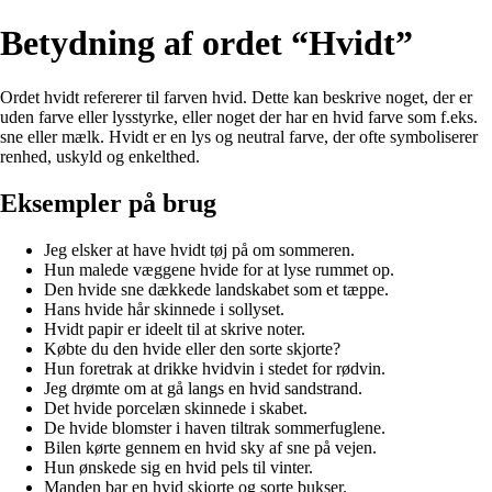
Betydning af ordet “Hvidt”
Ordet hvidt refererer til farven hvid. Dette kan beskrive noget, der er
uden farve eller lysstyrke, eller noget der har en hvid farve som f.eks.
sne eller mælk. Hvidt er en lys og neutral farve, der ofte symboliserer
renhed, uskyld og enkelthed.
Eksempler på brug
Jeg elsker at have hvidt tøj på om sommeren.
Hun malede væggene hvide for at lyse rummet op.
Den hvide sne dækkede landskabet som et tæppe.
Hans hvide hår skinnede i sollyset.
Hvidt papir er ideelt til at skrive noter.
Købte du den hvide eller den sorte skjorte?
Hun foretrak at drikke hvidvin i stedet for rødvin.
Jeg drømte om at gå langs en hvid sandstrand.
Det hvide porcelæn skinnede i skabet.
De hvide blomster i haven tiltrak sommerfuglene.
Bilen kørte gennem en hvid sky af sne på vejen.
Hun ønskede sig en hvid pels til vinter.
Manden bar en hvid skjorte og sorte bukser.