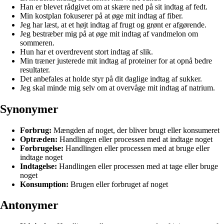
Han er blevet rådgivet om at skære ned på sit indtag af fedt.
Min kostplan fokuserer på at øge mit indtag af fiber.
Jeg har læst, at et højt indtag af frugt og grønt er afgørende.
Jeg bestræber mig på at øge mit indtag af vandmelon om
sommeren.
Hun har et overdrevent stort indtag af slik.
Min træner justerede mit indtag af proteiner for at opnå bedre
resultater.
Det anbefales at holde styr på dit daglige indtag af sukker.
Jeg skal minde mig selv om at overvåge mit indtag af natrium.
Synonymer
Forbrug:
Mængden af noget, der bliver brugt eller konsumeret
Optræden:
Handlingen eller processen med at indtage noget
Forbrugelse:
Handlingen eller processen med at bruge eller
indtage noget
Indtagelse:
Handlingen eller processen med at tage eller bruge
noget
Konsumption:
Brugen eller forbruget af noget
Antonymer