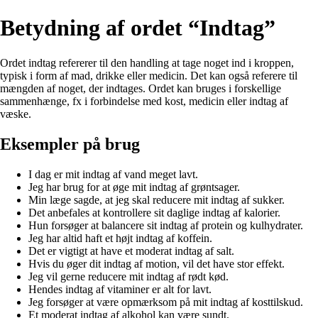
Betydning af ordet “Indtag”
Ordet indtag refererer til den handling at tage noget ind i kroppen,
typisk i form af mad, drikke eller medicin. Det kan også referere til
mængden af noget, der indtages. Ordet kan bruges i forskellige
sammenhænge, fx i forbindelse med kost, medicin eller indtag af
væske.
Eksempler på brug
I dag er mit indtag af vand meget lavt.
Jeg har brug for at øge mit indtag af grøntsager.
Min læge sagde, at jeg skal reducere mit indtag af sukker.
Det anbefales at kontrollere sit daglige indtag af kalorier.
Hun forsøger at balancere sit indtag af protein og kulhydrater.
Jeg har altid haft et højt indtag af koffein.
Det er vigtigt at have et moderat indtag af salt.
Hvis du øger dit indtag af motion, vil det have stor effekt.
Jeg vil gerne reducere mit indtag af rødt kød.
Hendes indtag af vitaminer er alt for lavt.
Jeg forsøger at være opmærksom på mit indtag af kosttilskud.
Et moderat indtag af alkohol kan være sundt.