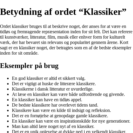
Betydning af ordet “Klassiker”
Ordet klassiker bruges til at beskrive noget, der anses for at være en
tidløs og fremragende repræsentation inden for sit felt. Det kan referere
til kunstværker, litteratur, film, musik eller enhver form for kulturelt
værk, der har bevaret sin relevans og popularitet gennem årene. Kort
sagt er en klassiker noget, der betragtes som en af de bedste eksempler
inden for sit område.
Eksempler på brug
En god klassiker er altid et sikkert valg.
Det er vigtigt at huske de litterære klassikere.
Klassikerne i dansk litteratur er uvurderlige.
At læse en klassiker kan være både udfordrende og givende.
En klassiker kan have en tidløs appel.
De bedste klassikere har overlevet tidens tand.
Klassikere kan være en kilde til indsigt og refleksion.
Det er en fornøjelse at genopdage gamle klassikere.
En klassiker kan være en inspirationskilde for nye generationer.
Man kan altid lære noget nyt af en klassiker.
Det er en unik oplevelse at dykke ned i en velkendt klassiker.