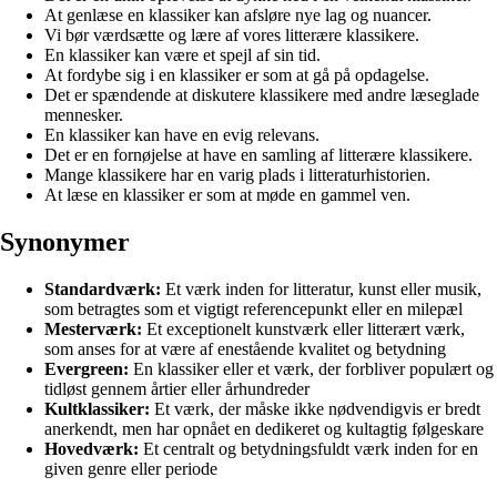
At genlæse en klassiker kan afsløre nye lag og nuancer.
Vi bør værdsætte og lære af vores litterære klassikere.
En klassiker kan være et spejl af sin tid.
At fordybe sig i en klassiker er som at gå på opdagelse.
Det er spændende at diskutere klassikere med andre læseglade
mennesker.
En klassiker kan have en evig relevans.
Det er en fornøjelse at have en samling af litterære klassikere.
Mange klassikere har en varig plads i litteraturhistorien.
At læse en klassiker er som at møde en gammel ven.
Synonymer
Standardværk:
Et værk inden for litteratur, kunst eller musik,
som betragtes som et vigtigt referencepunkt eller en milepæl
Mesterværk:
Et exceptionelt kunstværk eller litterært værk,
som anses for at være af enestående kvalitet og betydning
Evergreen:
En klassiker eller et værk, der forbliver populært og
tidløst gennem årtier eller århundreder
Kultklassiker:
Et værk, der måske ikke nødvendigvis er bredt
anerkendt, men har opnået en dedikeret og kultagtig følgeskare
Hovedværk:
Et centralt og betydningsfuldt værk inden for en
given genre eller periode