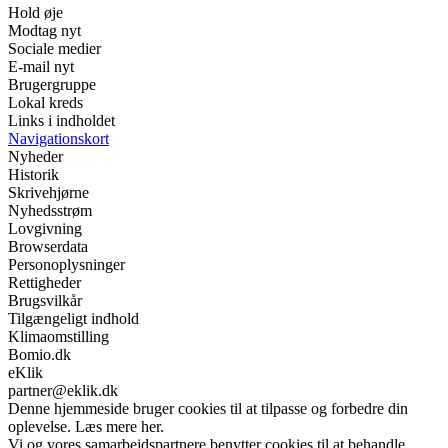
Hold øje
Modtag nyt
Sociale medier
E-mail nyt
Brugergruppe
Lokal kreds
Links i indholdet
Navigationskort
Nyheder
Historik
Skrivehjørne
Nyhedsstrøm
Lovgivning
Browserdata
Personoplysninger
Rettigheder
Brugsvilkår
Tilgængeligt indhold
Klimaomstilling
Bomio.dk
eKlik
partner@eklik.dk
Denne hjemmeside bruger cookies til at tilpasse og forbedre din
oplevelse. Læs mere her.
Vi og vores samarbejdspartnere benytter cookies til at behandle