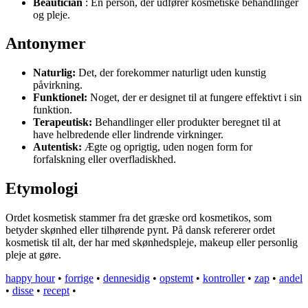
Beautician
: En person, der udfører kosmetiske behandlinger
og pleje.
Antonymer
Naturlig:
Det, der forekommer naturligt uden kunstig
påvirkning.
Funktionel:
Noget, der er designet til at fungere effektivt i sin
funktion.
Terapeutisk:
Behandlinger eller produkter beregnet til at
have helbredende eller lindrende virkninger.
Autentisk:
Ægte og oprigtig, uden nogen form for
forfalskning eller overfladiskhed.
Etymologi
Ordet kosmetisk stammer fra det græske ord kosmetikos, som
betyder skønhed eller tilhørende pynt. På dansk refererer ordet
kosmetisk til alt, der har med skønhedspleje, makeup eller personlig
pleje at gøre.
happy hour
•
forrige
•
dennesidig
•
opstemt
•
kontroller
•
zap
•
andel
•
disse
•
recept
•