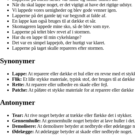
Når du skal lappe noget, er det vigtigt at have det rigtige udstyr.
Vi lappede vores uenigheder og blev gode venner igen.
Lapperne på det gamle tøj var begyndt at falde af.
En lappe kan også bruges til at dække et sår.
Skomageren lappede mine sko, så de blev som nye.
Lapperne på teltet blev revet af i stormen.
Har du en lappe til min cykelslange?
Det var en simpel lappejob, der hurtigt var klaret.
Lapperne på taget skulle repareres efter stormen.
Synonymer
Lappe:
At reparere eller dække et hul eller en revne med et stykk
Flik:
Et lille stykke materiale, typisk stof, der bruges til at dække
Rette:
At reparere eller udbedre en skade eller fejl.
Patche:
At påføre et stykke materiale for at reparere eller dække
Antonymer
Tear:
At rive noget betyder at trække eller flække det i stykker.
Gennemhulle:
At gennemhulle noget betyder at lave huller i det
Demolisere:
At demolisere betyder at nedbryde eller ødelægge n
Ødelægge:
At ødelægge betyder at skade eller nedbryde noget.