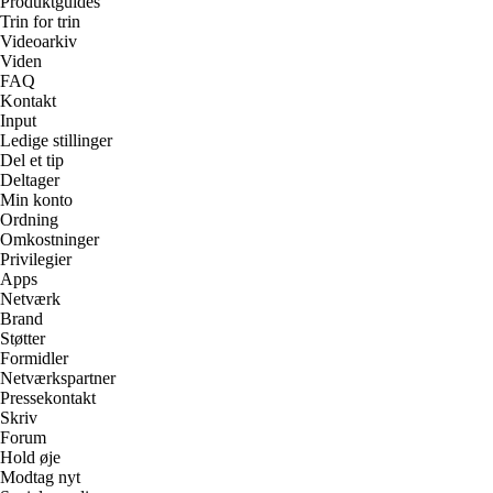
Produktguides
Trin for trin
Videoarkiv
Viden
FAQ
Kontakt
Input
Ledige stillinger
Del et tip
Deltager
Min konto
Ordning
Omkostninger
Privilegier
Apps
Netværk
Brand
Støtter
Formidler
Netværkspartner
Pressekontakt
Skriv
Forum
Hold øje
Modtag nyt