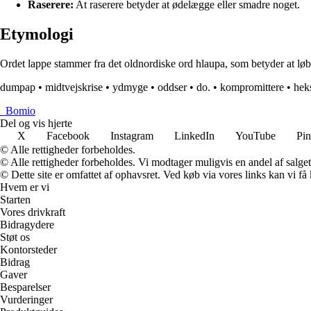
Raserere:
At raserere betyder at ødelægge eller smadre noget.
Etymologi
Ordet lappe stammer fra det oldnordiske ord hlaupa, som betyder at løbe e
dumpap
•
midtvejskrise
•
ydmyge
•
oddser
•
do.
•
kompromittere
•
hek
_
Bomio
Del og vis hjerte
X
Facebook
Instagram
LinkedIn
YouTube
Pin
© Alle rettigheder forbeholdes.
© Alle rettigheder forbeholdes. Vi modtager muligvis en andel af salget,
© Dette site er omfattet af ophavsret. Ved køb via vores links kan vi 
Hvem er vi
Starten
Vores drivkraft
Bidragydere
Støt os
Kontorsteder
Bidrag
Gaver
Besparelser
Vurderinger