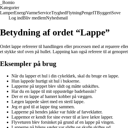
_
Bomio
Kategorier
Lamper
Energi
Varme
Service
Tryghed
Flytning
Penge
IT
Byggeri
Sove
Log ind
Bliv medlem
Nyhedsmail
Betydning af ordet “Lappe”
Ordet lappe refererer til handlingen eller processen med at reparere elle
et stykke stof oven på hullet. Lappning kan også referere til at genoprett
Eksempler på brug
Når du lapper et hul i din cykeldæk, skal du bruge en lappe.
Hun lappede hurtigt sit hul i bukserne.
Lapperne på tæppet blev slidt og måtte udskiftes.
Har du en lappe til mit oppustelige badebassin?
Der er en lappe af hamret kobber på væggen.
Lægen lappede såret med en steril lappe.
Jeg er god til at lappe ting sammen.
Lapperne på hendes jakke var fulde af farveklatter.
Lappemor er kendt for sine evner til at lave lækre lapper.
Flyveturen blev forsinket på grund af en lappe på vingen.
Lapperne på bilens sæder var slidte og skulle skiftes ud.