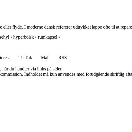
ller flyde. I moderne dansk refererer udtrykket lappe ofte til at reparere
sehyl
•
hyperbolsk
•
rumkapsel
•
terest
TikTok
Mail
RSS
 når du handler via links på siden.
få kommission. Indholdet må kun anvendes med forudgående skriftlig afta