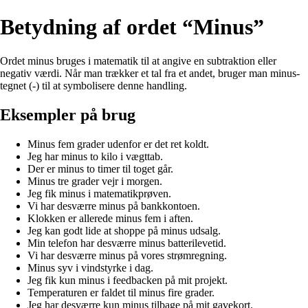
Betydning af ordet “Minus”
Ordet minus bruges i matematik til at angive en subtraktion eller
negativ værdi. Når man trækker et tal fra et andet, bruger man minus-
tegnet (-) til at symbolisere denne handling.
Eksempler på brug
Minus fem grader udenfor er det ret koldt.
Jeg har minus to kilo i vægttab.
Der er minus to timer til toget går.
Minus tre grader vejr i morgen.
Jeg fik minus i matematikprøven.
Vi har desværre minus på bankkontoen.
Klokken er allerede minus fem i aften.
Jeg kan godt lide at shoppe på minus udsalg.
Min telefon har desværre minus batterilevetid.
Vi har desværre minus på vores strømregning.
Minus syv i vindstyrke i dag.
Jeg fik kun minus i feedbacken på mit projekt.
Temperaturen er faldet til minus fire grader.
Jeg har desværre kun minus tilbage på mit gavekort.