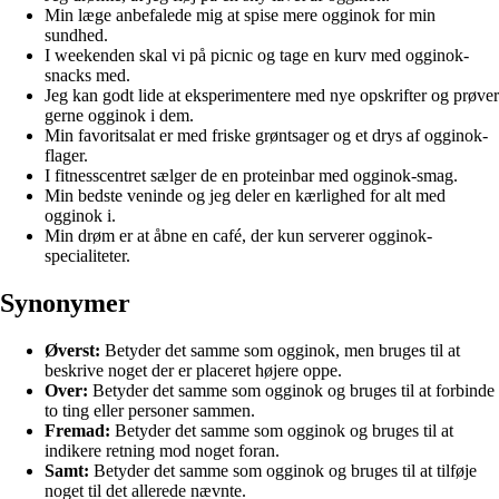
Min læge anbefalede mig at spise mere ogginok for min
sundhed.
I weekenden skal vi på picnic og tage en kurv med ogginok-
snacks med.
Jeg kan godt lide at eksperimentere med nye opskrifter og prøver
gerne ogginok i dem.
Min favoritsalat er med friske grøntsager og et drys af ogginok-
flager.
I fitnesscentret sælger de en proteinbar med ogginok-smag.
Min bedste veninde og jeg deler en kærlighed for alt med
ogginok i.
Min drøm er at åbne en café, der kun serverer ogginok-
specialiteter.
Synonymer
Øverst:
Betyder det samme som ogginok, men bruges til at
beskrive noget der er placeret højere oppe.
Over:
Betyder det samme som ogginok og bruges til at forbinde
to ting eller personer sammen.
Fremad:
Betyder det samme som ogginok og bruges til at
indikere retning mod noget foran.
Samt:
Betyder det samme som ogginok og bruges til at tilføje
noget til det allerede nævnte.