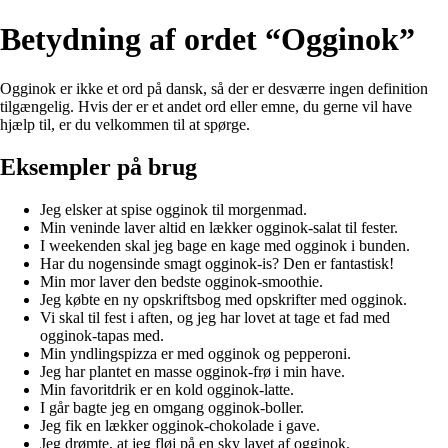
Betydning af ordet “Ogginok”
Ogginok er ikke et ord på dansk, så der er desværre ingen definition
tilgængelig. Hvis der er et andet ord eller emne, du gerne vil have
hjælp til, er du velkommen til at spørge.
Eksempler på brug
Jeg elsker at spise ogginok til morgenmad.
Min veninde laver altid en lækker ogginok-salat til fester.
I weekenden skal jeg bage en kage med ogginok i bunden.
Har du nogensinde smagt ogginok-is? Den er fantastisk!
Min mor laver den bedste ogginok-smoothie.
Jeg købte en ny opskriftsbog med opskrifter med ogginok.
Vi skal til fest i aften, og jeg har lovet at tage et fad med
ogginok-tapas med.
Min yndlingspizza er med ogginok og pepperoni.
Jeg har plantet en masse ogginok-frø i min have.
Min favoritdrik er en kold ogginok-latte.
I går bagte jeg en omgang ogginok-boller.
Jeg fik en lækker ogginok-chokolade i gave.
Jeg drømte, at jeg fløj på en sky lavet af ogginok.