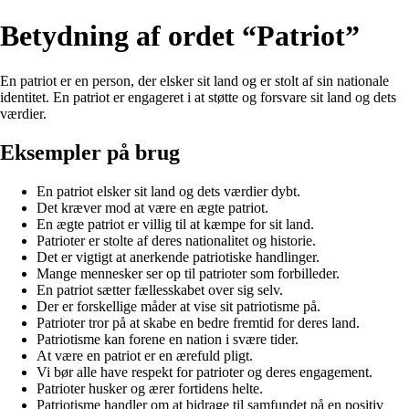
Betydning af ordet “Patriot”
En patriot er en person, der elsker sit land og er stolt af sin nationale
identitet. En patriot er engageret i at støtte og forsvare sit land og dets
værdier.
Eksempler på brug
En patriot elsker sit land og dets værdier dybt.
Det kræver mod at være en ægte patriot.
En ægte patriot er villig til at kæmpe for sit land.
Patrioter er stolte af deres nationalitet og historie.
Det er vigtigt at anerkende patriotiske handlinger.
Mange mennesker ser op til patrioter som forbilleder.
En patriot sætter fællesskabet over sig selv.
Der er forskellige måder at vise sit patriotisme på.
Patrioter tror på at skabe en bedre fremtid for deres land.
Patriotisme kan forene en nation i svære tider.
At være en patriot er en ærefuld pligt.
Vi bør alle have respekt for patrioter og deres engagement.
Patrioter husker og ærer fortidens helte.
Patriotisme handler om at bidrage til samfundet på en positiv