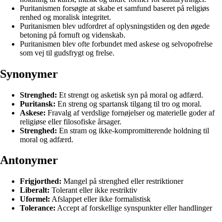
Puritanismen forsøgte at skabe et samfund baseret på religiøs
renhed og moralisk integritet.
Puritanismen blev udfordret af oplysningstiden og den øgede
betoning på fornuft og videnskab.
Puritanismen blev ofte forbundet med askese og selvopofrelse
som vej til gudsfrygt og frelse.
Synonymer
Strenghed:
Et strengt og asketisk syn på moral og adfærd.
Puritansk:
En streng og spartansk tilgang til tro og moral.
Askese:
Fravalg af verdslige fornøjelser og materielle goder af
religiøse eller filosofiske årsager.
Strenghed:
En stram og ikke-kompromitterende holdning til
moral og adfærd.
Antonymer
Frigjorthed:
Mangel på strenghed eller restriktioner
Liberalt:
Tolerant eller ikke restriktiv
Uformel:
Afslappet eller ikke formalistisk
Tolerance:
Accept af forskellige synspunkter eller handlinger