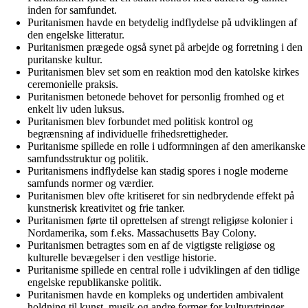
inden for samfundet.
Puritanismen havde en betydelig indflydelse på udviklingen af
den engelske litteratur.
Puritanismen prægede også synet på arbejde og forretning i den
puritanske kultur.
Puritanismen blev set som en reaktion mod den katolske kirkes
ceremonielle praksis.
Puritanismen betonede behovet for personlig fromhed og et
enkelt liv uden luksus.
Puritanismen blev forbundet med politisk kontrol og
begrænsning af individuelle frihedsrettigheder.
Puritanisme spillede en rolle i udformningen af den amerikanske
samfundsstruktur og politik.
Puritanismens indflydelse kan stadig spores i nogle moderne
samfunds normer og værdier.
Puritanismen blev ofte kritiseret for sin nedbrydende effekt på
kunstnerisk kreativitet og frie tanker.
Puritanismen førte til oprettelsen af strengt religiøse kolonier i
Nordamerika, som f.eks. Massachusetts Bay Colony.
Puritanismen betragtes som en af de vigtigste religiøse og
kulturelle bevægelser i den vestlige historie.
Puritanisme spillede en central rolle i udviklingen af den tidlige
engelske republikanske politik.
Puritanismen havde en kompleks og undertiden ambivalent
holdning til kunst, musik og andre former for kulturytringer.