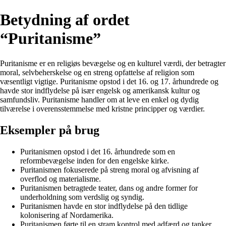
Betydning af ordet
“Puritanisme”
Puritanisme er en religiøs bevægelse og en kulturel værdi, der betragter
moral, selvbeherskelse og en streng opfattelse af religion som
væsentligt vigtige. Puritanisme opstod i det 16. og 17. århundrede og
havde stor indflydelse på især engelsk og amerikansk kultur og
samfundsliv. Puritanisme handler om at leve en enkel og dydig
tilværelse i overensstemmelse med kristne principper og værdier.
Eksempler på brug
Puritanismen opstod i det 16. århundrede som en
reformbevægelse inden for den engelske kirke.
Puritanismen fokuserede på streng moral og afvisning af
overflod og materialisme.
Puritanismen betragtede teater, dans og andre former for
underholdning som verdslig og syndig.
Puritanismen havde en stor indflydelse på den tidlige
kolonisering af Nordamerika.
Puritanismen førte til en stram kontrol med adfærd og tanker