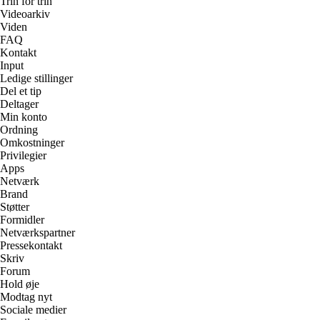
Trin for trin
Videoarkiv
Viden
FAQ
Kontakt
Input
Ledige stillinger
Del et tip
Deltager
Min konto
Ordning
Omkostninger
Privilegier
Apps
Netværk
Brand
Støtter
Formidler
Netværkspartner
Pressekontakt
Skriv
Forum
Hold øje
Modtag nyt
Sociale medier