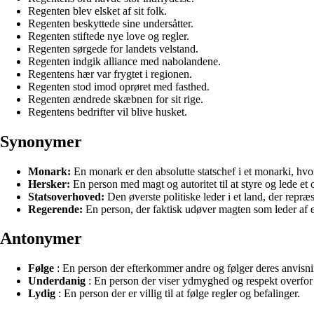
Regenten blev elsket af sit folk.
Regenten beskyttede sine undersåtter.
Regenten stiftede nye love og regler.
Regenten sørgede for landets velstand.
Regenten indgik alliance med nabolandene.
Regentens hær var frygtet i regionen.
Regenten stod imod oprøret med fasthed.
Regenten ændrede skæbnen for sit rige.
Regentens bedrifter vil blive husket.
Synonymer
Monark:
En monark er den absolutte statschef i et monarki, hvo
Hersker:
En person med magt og autoritet til at styre og lede et 
Statsoverhoved:
Den øverste politiske leder i et land, der repræs
Regerende:
En person, der faktisk udøver magten som leder af e
Antonymer
Følge
: En person der efterkommer andre og følger deres anvisni
Underdanig
: En person der viser ydmyghed og respekt overfor a
Lydig
: En person der er villig til at følge regler og befalinger.