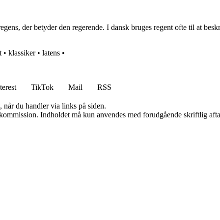
gens, der betyder den regerende. I dansk bruges regent ofte til at beskr
t
•
klassiker
•
latens
•
terest
TikTok
Mail
RSS
 når du handler via links på siden.
få kommission. Indholdet må kun anvendes med forudgående skriftlig afta