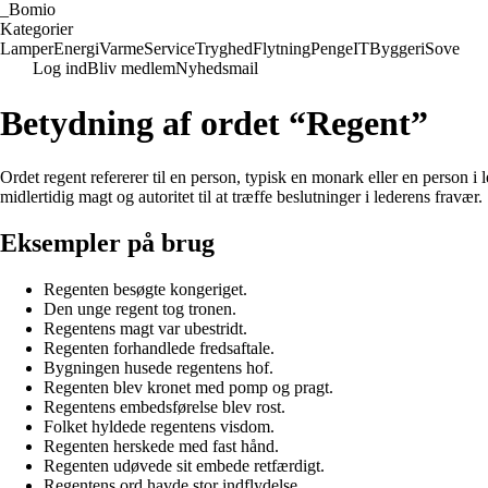
_
Bomio
Kategorier
Lamper
Energi
Varme
Service
Tryghed
Flytning
Penge
IT
Byggeri
Sove
Log ind
Bliv medlem
Nyhedsmail
Betydning af ordet “Regent”
Ordet regent refererer til en person, typisk en monark eller en person i
midlertidig magt og autoritet til at træffe beslutninger i lederens fravær.
Eksempler på brug
Regenten besøgte kongeriget.
Den unge regent tog tronen.
Regentens magt var ubestridt.
Regenten forhandlede fredsaftale.
Bygningen husede regentens hof.
Regenten blev kronet med pomp og pragt.
Regentens embedsførelse blev rost.
Folket hyldede regentens visdom.
Regenten herskede med fast hånd.
Regenten udøvede sit embede retfærdigt.
Regentens ord havde stor indflydelse.