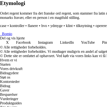
Etymologi
Ordet regent kommer fra det franske ord regent, som stammer fra latin re
monarks fravær, eller en person i en magtfuld stilling.
case
•
kontroller
•
flanere
•
hvo
•
ydmyge
•
klint
•
tilknytning
•
operere
_
Bomio
Del og vis hjerte
X
Facebook
Instagram
LinkedIn
YouTube
Pin
© Alle rettigheder forbeholdes.
© Alle rettigheder forbeholdes. Vi modtager muligvis en andel af salget,
© Dette site er omfattet af ophavsret. Ved køb via vores links kan vi 
Hvem er vi
Starten
Vores drivkraft
Bidragydere
Støt os
Kontorsteder
Bidrag
Gaver
Besparelser
Vurderinger
Produktguides