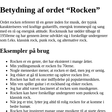
Betydning af ordet “Rocken”
Ordet rocken refererer til en genre inden for musik, der typisk
karakteriseres ved kraftige guitarriffs, energisk trommespil og sang
med en rå og energisk attitude. Rockmusik har rødder tilbage til
1950erne og har gennem årene udviklet sig i forskellige undergenrer
som f.eks. klassisk rock, punk rock, og alternative rock.
Eksempler på brug
Rocken er en genre, der har eksisteret i mange årtier.
Min yndlingsmusik er rocken fra 70erne.
Nogle mennesker mener, at rocken er død, men jeg er uenig.
Jeg elsker at gå til koncerter og opleve rocken live.
Rocken har haft en stor indflydelse på populærmusikken.
Min ven spiller guitar i et rockband og elsker rocken.
Jeg har altid været fascineret af rocken som musikgenre.
Rocken kan have forskellige undergenrer som punkrock og
klassisk rock.
Når jeg er trist, lytter jeg altid til rolig rocken for at komme i
bedre humør.
Rocken har inspireret mange unge musikere til at starte deres