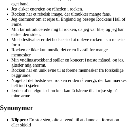
eget band.
Jeg elsker energien og råheden i rocken.
Rocken har et rebelsk image, der tiltrækker mange fans.
Jeg drømmer om at rejse til England og besøge Rockens Hall of
Fame.
Min far introducerede mig til rocken, da jeg var lille, og jeg har
elsket den siden.
Musikfestivaller er det bedste sted at opleve rocken i sin reneste
form.
Rocken er ikke kun musik, det er en livsstil for mange
mennesker.
Min yndlingsrockband spiller en koncert i næste måned, og jeg
glæder mig enormt.
Rocken har en unik evne til at forene mennesker fra forskellige
baggrunde.
Noget af det bedste ved rocken er den rå energi, der kan mærkes
helt ind i sjælen.
Lyden af en elguitar i rocken kan få hårene til at rejse sig på
mine arme.
Synonymer
Klippen:
En stor sten, ofte anvendt til at danne en formation
eller skjold