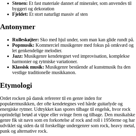
Stenen:
Et fast materiale dannet af mineraler, som anvendes til
byggeri og dekoration
Fjeldet:
Et stort naturligt massiv af sten
Antonymer
Rulleskøjter:
Sko med hjul under, som man kan glide rundt på.
Popmusik:
Kommerciel musikgenre med fokus på omkvæd og
let genkendelige melodier.
Jazz:
Musikgenre kendetegnet ved improvisation, komplekse
harmonier og rytmiske variationer.
Klassisk musik:
Musikgenre bestående af kunstmusik fra den
vestlige traditionelle musikkanon.
Etymologi
Ordet rocken på dansk refererer til en genre inden for
populærmusikken, der ofte kendetegnes ved hårde guitarlyde og
energiske rytmer. Udtrykket kan spores tilbage til engelsk, hvor rock
oprindeligt betød at vippe eller svinge frem og tilbage. Den musikalske
genre fik sit navn som en forkortelse af rock and roll i 1950erne og har
udviklet sig siden da til forskellige undergenrer som rock, heavy metal,
punk og alternative rock.