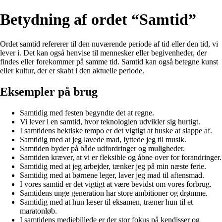
Betydning af ordet “Samtid”
Ordet samtid refererer til den nuværende periode af tid eller den tid, vi
lever i. Det kan også henvise til mennesker eller begivenheder, der
findes eller forekommer på samme tid. Samtid kan også betegne kunst
eller kultur, der er skabt i den aktuelle periode.
Eksempler på brug
Samtidig med festen begyndte det at regne.
Vi lever i en samtid, hvor teknologien udvikler sig hurtigt.
I samtidens hektiske tempo er det vigtigt at huske at slappe af.
Samtidig med at jeg lavede mad, lyttede jeg til musik.
Samtiden byder på både udfordringer og muligheder.
Samtiden kræver, at vi er fleksible og åbne over for forandringer.
Samtidig med at jeg arbejder, tænker jeg på min næste ferie.
Samtidig med at børnene leger, laver jeg mad til aftensmad.
I vores samtid er det vigtigt at være bevidst om vores forbrug.
Samtidens unge generation har store ambitioner og drømme.
Samtidig med at hun læser til eksamen, træner hun til et
maratonløb.
I samtidens mediebillede er der stor fokus på kendisser og