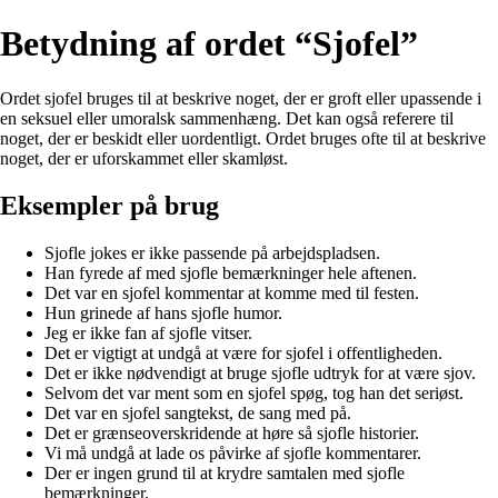
Betydning af ordet “Sjofel”
Ordet sjofel bruges til at beskrive noget, der er groft eller upassende i
en seksuel eller umoralsk sammenhæng. Det kan også referere til
noget, der er beskidt eller uordentligt. Ordet bruges ofte til at beskrive
noget, der er uforskammet eller skamløst.
Eksempler på brug
Sjofle jokes er ikke passende på arbejdspladsen.
Han fyrede af med sjofle bemærkninger hele aftenen.
Det var en sjofel kommentar at komme med til festen.
Hun grinede af hans sjofle humor.
Jeg er ikke fan af sjofle vitser.
Det er vigtigt at undgå at være for sjofel i offentligheden.
Det er ikke nødvendigt at bruge sjofle udtryk for at være sjov.
Selvom det var ment som en sjofel spøg, tog han det seriøst.
Det var en sjofel sangtekst, de sang med på.
Det er grænseoverskridende at høre så sjofle historier.
Vi må undgå at lade os påvirke af sjofle kommentarer.
Der er ingen grund til at krydre samtalen med sjofle
bemærkninger.