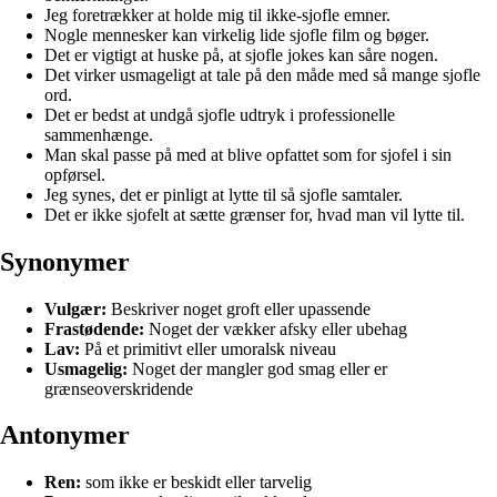
Jeg foretrækker at holde mig til ikke-sjofle emner.
Nogle mennesker kan virkelig lide sjofle film og bøger.
Det er vigtigt at huske på, at sjofle jokes kan såre nogen.
Det virker usmageligt at tale på den måde med så mange sjofle
ord.
Det er bedst at undgå sjofle udtryk i professionelle
sammenhænge.
Man skal passe på med at blive opfattet som for sjofel i sin
opførsel.
Jeg synes, det er pinligt at lytte til så sjofle samtaler.
Det er ikke sjofelt at sætte grænser for, hvad man vil lytte til.
Synonymer
Vulgær:
Beskriver noget groft eller upassende
Frastødende:
Noget der vækker afsky eller ubehag
Lav:
På et primitivt eller umoralsk niveau
Usmagelig:
Noget der mangler god smag eller er
grænseoverskridende
Antonymer
Ren:
som ikke er beskidt eller tarvelig