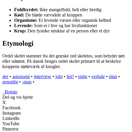
Fuldbyrdet:
Ikke mangelfuld, helt eller færdig
Kød:
De bløde vævsdele af kroppen
Organisme:
Et levende væsen eller organisk helhed
Levende:
Som er i live og har livsfunktioner
Krop:
Den fysiske struktur af en person eller et dyr
Etymologi
Ordet skelet stammer fra det græske ord skeletos, som betyder tørt
eller udtømt. På dansk bruges ordet skelet primært til at beskrive
kroppens støtteværk af knogler.
der
•
autonomi
•
interview
•
jubi
•
list?
•
enlig
•
verbale
•
plan
•
gensidig
•
-man
•
_
Bomio
Del og vis hjerte
X
Facebook
Instagram
LinkedIn
YouTube
Pinterest