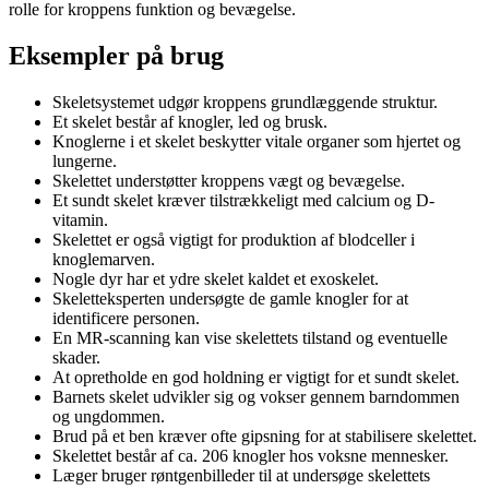
rolle for kroppens funktion og bevægelse.
Eksempler på brug
Skeletsystemet udgør kroppens grundlæggende struktur.
Et skelet består af knogler, led og brusk.
Knoglerne i et skelet beskytter vitale organer som hjertet og
lungerne.
Skelettet understøtter kroppens vægt og bevægelse.
Et sundt skelet kræver tilstrækkeligt med calcium og D-
vitamin.
Skelettet er også vigtigt for produktion af blodceller i
knoglemarven.
Nogle dyr har et ydre skelet kaldet et exoskelet.
Skeletteksperten undersøgte de gamle knogler for at
identificere personen.
En MR-scanning kan vise skelettets tilstand og eventuelle
skader.
At opretholde en god holdning er vigtigt for et sundt skelet.
Barnets skelet udvikler sig og vokser gennem barndommen
og ungdommen.
Brud på et ben kræver ofte gipsning for at stabilisere skelettet.
Skelettet består af ca. 206 knogler hos voksne mennesker.
Læger bruger røntgenbilleder til at undersøge skelettets