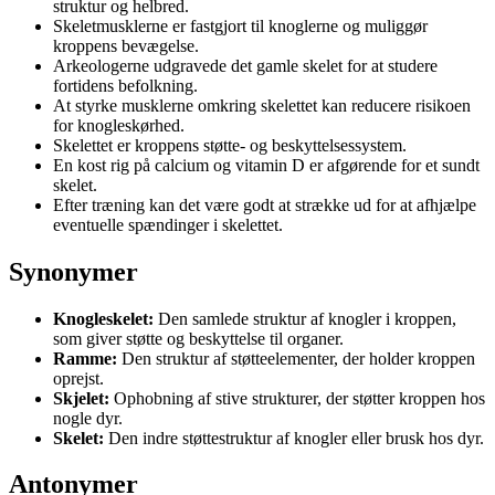
struktur og helbred.
Skeletmusklerne er fastgjort til knoglerne og muliggør
kroppens bevægelse.
Arkeologerne udgravede det gamle skelet for at studere
fortidens befolkning.
At styrke musklerne omkring skelettet kan reducere risikoen
for knogleskørhed.
Skelettet er kroppens støtte- og beskyttelsessystem.
En kost rig på calcium og vitamin D er afgørende for et sundt
skelet.
Efter træning kan det være godt at strække ud for at afhjælpe
eventuelle spændinger i skelettet.
Synonymer
Knogleskelet:
Den samlede struktur af knogler i kroppen,
som giver støtte og beskyttelse til organer.
Ramme:
Den struktur af støtteelementer, der holder kroppen
oprejst.
Skjelet:
Ophobning af stive strukturer, der støtter kroppen hos
nogle dyr.
Skelet:
Den indre støttestruktur af knogler eller brusk hos dyr.
Antonymer