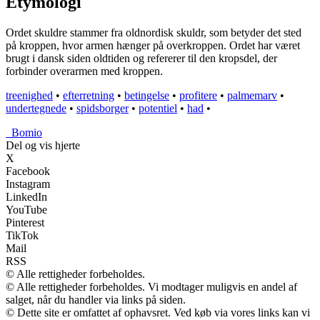
Etymologi
Ordet skuldre stammer fra oldnordisk skuldr, som betyder det sted
på kroppen, hvor armen hænger på overkroppen. Ordet har været
brugt i dansk siden oldtiden og refererer til den kropsdel, der
forbinder overarmen med kroppen.
treenighed
•
efterretning
•
betingelse
•
profitere
•
palmemarv
•
undertegnede
•
spidsborger
•
potentiel
•
had
•
_
Bomio
Del og vis hjerte
X
Facebook
Instagram
LinkedIn
YouTube
Pinterest
TikTok
Mail
RSS
© Alle rettigheder forbeholdes.
© Alle rettigheder forbeholdes. Vi modtager muligvis en andel af
salget, når du handler via links på siden.
© Dette site er omfattet af ophavsret. Ved køb via vores links kan vi