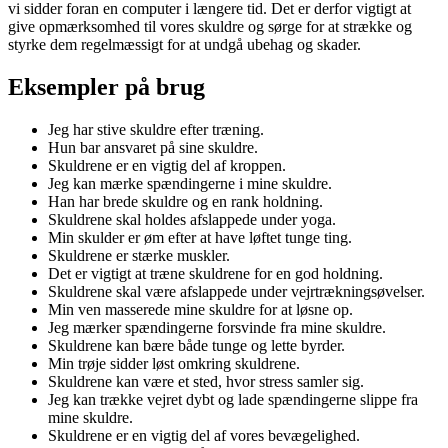
vi sidder foran en computer i længere tid. Det er derfor vigtigt at
give opmærksomhed til vores skuldre og sørge for at strække og
styrke dem regelmæssigt for at undgå ubehag og skader.
Eksempler på brug
Jeg har stive skuldre efter træning.
Hun bar ansvaret på sine skuldre.
Skuldrene er en vigtig del af kroppen.
Jeg kan mærke spændingerne i mine skuldre.
Han har brede skuldre og en rank holdning.
Skuldrene skal holdes afslappede under yoga.
Min skulder er øm efter at have løftet tunge ting.
Skuldrene er stærke muskler.
Det er vigtigt at træne skuldrene for en god holdning.
Skuldrene skal være afslappede under vejrtrækningsøvelser.
Min ven masserede mine skuldre for at løsne op.
Jeg mærker spændingerne forsvinde fra mine skuldre.
Skuldrene kan bære både tunge og lette byrder.
Min trøje sidder løst omkring skuldrene.
Skuldrene kan være et sted, hvor stress samler sig.
Jeg kan trække vejret dybt og lade spændingerne slippe fra
mine skuldre.
Skuldrene er en vigtig del af vores bevægelighed.