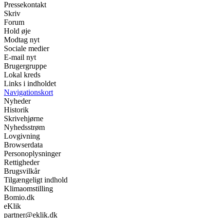
Pressekontakt
Skriv
Forum
Hold øje
Modtag nyt
Sociale medier
E-mail nyt
Brugergruppe
Lokal kreds
Links i indholdet
Navigationskort
Nyheder
Historik
Skrivehjørne
Nyhedsstrøm
Lovgivning
Browserdata
Personoplysninger
Rettigheder
Brugsvilkår
Tilgængeligt indhold
Klimaomstilling
Bomio.dk
eKlik
partner@eklik.dk