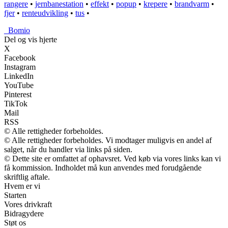
rangere
•
jernbanestation
•
effekt
•
popup
•
krepere
•
brandvarm
•
fjer
•
renteudvikling
•
tus
•
_
Bomio
Del og vis hjerte
X
Facebook
Instagram
LinkedIn
YouTube
Pinterest
TikTok
Mail
RSS
© Alle rettigheder forbeholdes.
© Alle rettigheder forbeholdes. Vi modtager muligvis en andel af
salget, når du handler via links på siden.
© Dette site er omfattet af ophavsret. Ved køb via vores links kan vi
få kommission. Indholdet må kun anvendes med forudgående
skriftlig aftale.
Hvem er vi
Starten
Vores drivkraft
Bidragydere
Støt os