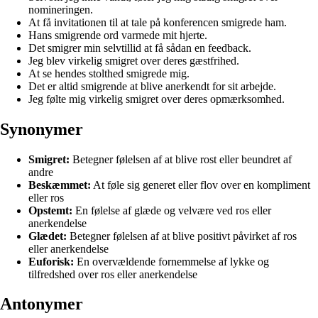
nomineringen.
At få invitationen til at tale på konferencen smigrede ham.
Hans smigrende ord varmede mit hjerte.
Det smigrer min selvtillid at få sådan en feedback.
Jeg blev virkelig smigret over deres gæstfrihed.
At se hendes stolthed smigrede mig.
Det er altid smigrende at blive anerkendt for sit arbejde.
Jeg følte mig virkelig smigret over deres opmærksomhed.
Synonymer
Smigret:
Betegner følelsen af at blive rost eller beundret af
andre
Beskæmmet:
At føle sig generet eller flov over en kompliment
eller ros
Opstemt:
En følelse af glæde og velvære ved ros eller
anerkendelse
Glædet:
Betegner følelsen af at blive positivt påvirket af ros
eller anerkendelse
Euforisk:
En overvældende fornemmelse af lykke og
tilfredshed over ros eller anerkendelse
Antonymer