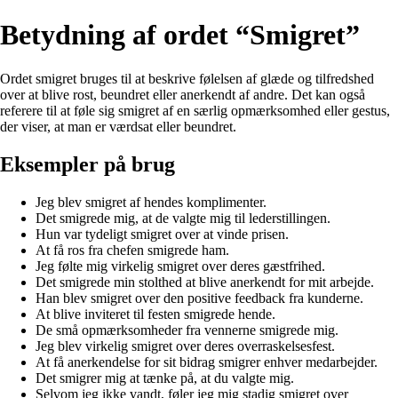
Betydning af ordet “Smigret”
Ordet smigret bruges til at beskrive følelsen af glæde og tilfredshed
over at blive rost, beundret eller anerkendt af andre. Det kan også
referere til at føle sig smigret af en særlig opmærksomhed eller gestus,
der viser, at man er værdsat eller beundret.
Eksempler på brug
Jeg blev smigret af hendes komplimenter.
Det smigrede mig, at de valgte mig til lederstillingen.
Hun var tydeligt smigret over at vinde prisen.
At få ros fra chefen smigrede ham.
Jeg følte mig virkelig smigret over deres gæstfrihed.
Det smigrede min stolthed at blive anerkendt for mit arbejde.
Han blev smigret over den positive feedback fra kunderne.
At blive inviteret til festen smigrede hende.
De små opmærksomheder fra vennerne smigrede mig.
Jeg blev virkelig smigret over deres overraskelsesfest.
At få anerkendelse for sit bidrag smigrer enhver medarbejder.
Det smigrer mig at tænke på, at du valgte mig.
Selvom jeg ikke vandt, føler jeg mig stadig smigret over