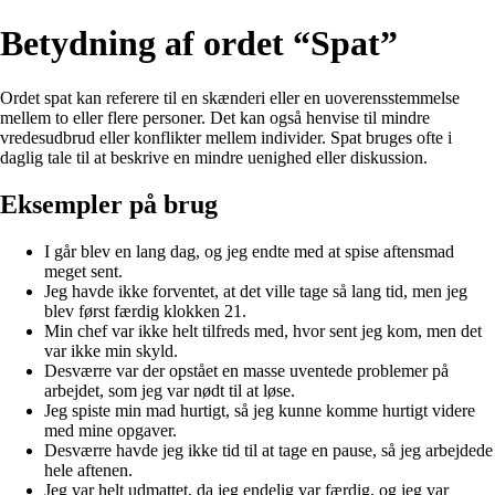
Betydning af ordet “Spat”
Ordet spat kan referere til en skænderi eller en uoverensstemmelse
mellem to eller flere personer. Det kan også henvise til mindre
vredesudbrud eller konflikter mellem individer. Spat bruges ofte i
daglig tale til at beskrive en mindre uenighed eller diskussion.
Eksempler på brug
I går blev en lang dag, og jeg endte med at spise aftensmad
meget sent.
Jeg havde ikke forventet, at det ville tage så lang tid, men jeg
blev først færdig klokken 21.
Min chef var ikke helt tilfreds med, hvor sent jeg kom, men det
var ikke min skyld.
Desværre var der opstået en masse uventede problemer på
arbejdet, som jeg var nødt til at løse.
Jeg spiste min mad hurtigt, så jeg kunne komme hurtigt videre
med mine opgaver.
Desværre havde jeg ikke tid til at tage en pause, så jeg arbejdede
hele aftenen.
Jeg var helt udmattet, da jeg endelig var færdig, og jeg var