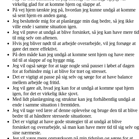
virkelig glad for at komme hjem og slappe af.
På vej hjem tænkte jeg på, hvordan jeg kunne undgå at komme
så sent hjem en anden gang.
Jeg besluttede mig for at planlægge min dag bedre, så jeg ikke
ville ende i samme situation igen.
Jeg vil prøve at undgå at blive forsinket, så jeg kan have mere tid
til mig selv om aftenen.
Hvis jeg bliver nødt til at arbejde overarbejde, vil jeg forsøge at
gøre det mere effektivt.
På den måde kan jeg undgå at komme sent hjem og have mere
tid til at slappe af og hygge mig.
Jeg vil også sørge for at tage nogle små pauser i løbet af dagen
for at forhindre mig i at blive for træt og stresset.
Det er vigtigt at passe på sig selv og sørge for at have balance
mellem arbejde og fritid.
Jeg vil gøre alt, hvad jeg kan for at undgå at komme spat hjem
igen, for det er virkelig ikke sjovt.
Med lidt planlægning og struktur kan jeg forhåbentlig undgå at
ende i samme situation i fremtiden.
Jeg vil tage ved lære af denne oplevelse og bruge den til at blive
bedre til at håndtere stressede situationer.
Det er vigtigt at have gode strategier til at undgå at blive
forsinket og overarbejde, så man kan have mere tid til sig selv og
sine nærmeste.
Jeg vil være mere opmærksom på min tidsplan og sørge for at