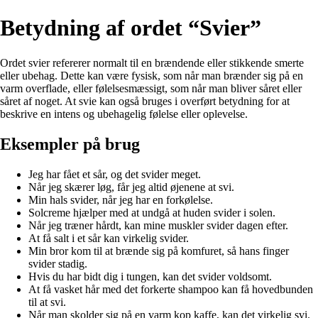
Betydning af ordet “Svier”
Ordet svier refererer normalt til en brændende eller stikkende smerte
eller ubehag. Dette kan være fysisk, som når man brænder sig på en
varm overflade, eller følelsesmæssigt, som når man bliver såret eller
såret af noget. At svie kan også bruges i overført betydning for at
beskrive en intens og ubehagelig følelse eller oplevelse.
Eksempler på brug
Jeg har fået et sår, og det svider meget.
Når jeg skærer løg, får jeg altid øjenene at svi.
Min hals svider, når jeg har en forkølelse.
Solcreme hjælper med at undgå at huden svider i solen.
Når jeg træner hårdt, kan mine muskler svider dagen efter.
At få salt i et sår kan virkelig svider.
Min bror kom til at brænde sig på komfuret, så hans finger
svider stadig.
Hvis du har bidt dig i tungen, kan det svider voldsomt.
At få vasket hår med det forkerte shampoo kan få hovedbunden
til at svi.
Når man skolder sig på en varm kop kaffe, kan det virkelig svi.