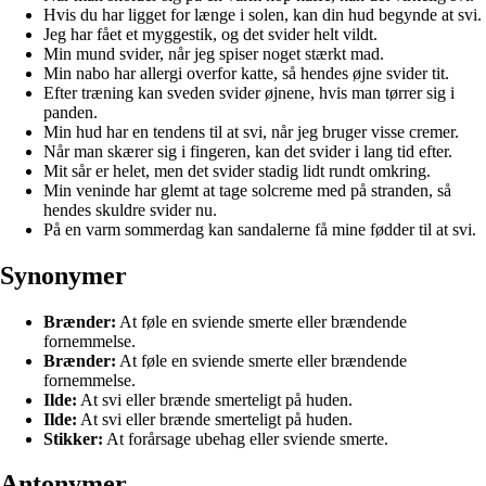
Hvis du har ligget for længe i solen, kan din hud begynde at svi.
Jeg har fået et myggestik, og det svider helt vildt.
Min mund svider, når jeg spiser noget stærkt mad.
Min nabo har allergi overfor katte, så hendes øjne svider tit.
Efter træning kan sveden svider øjnene, hvis man tørrer sig i
panden.
Min hud har en tendens til at svi, når jeg bruger visse cremer.
Når man skærer sig i fingeren, kan det svider i lang tid efter.
Mit sår er helet, men det svider stadig lidt rundt omkring.
Min veninde har glemt at tage solcreme med på stranden, så
hendes skuldre svider nu.
På en varm sommerdag kan sandalerne få mine fødder til at svi.
Synonymer
Brænder:
At føle en sviende smerte eller brændende
fornemmelse.
Brænder:
At føle en sviende smerte eller brændende
fornemmelse.
Ilde:
At svi eller brænde smerteligt på huden.
Ilde:
At svi eller brænde smerteligt på huden.
Stikker:
At forårsage ubehag eller sviende smerte.
Antonymer