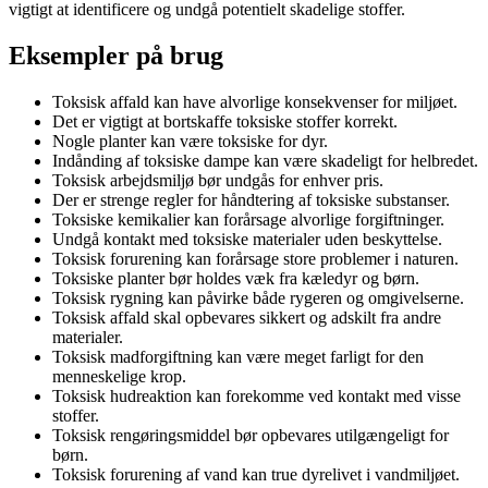
vigtigt at identificere og undgå potentielt skadelige stoffer.
Eksempler på brug
Toksisk affald kan have alvorlige konsekvenser for miljøet.
Det er vigtigt at bortskaffe toksiske stoffer korrekt.
Nogle planter kan være toksiske for dyr.
Indånding af toksiske dampe kan være skadeligt for helbredet.
Toksisk arbejdsmiljø bør undgås for enhver pris.
Der er strenge regler for håndtering af toksiske substanser.
Toksiske kemikalier kan forårsage alvorlige forgiftninger.
Undgå kontakt med toksiske materialer uden beskyttelse.
Toksisk forurening kan forårsage store problemer i naturen.
Toksiske planter bør holdes væk fra kæledyr og børn.
Toksisk rygning kan påvirke både rygeren og omgivelserne.
Toksisk affald skal opbevares sikkert og adskilt fra andre
materialer.
Toksisk madforgiftning kan være meget farligt for den
menneskelige krop.
Toksisk hudreaktion kan forekomme ved kontakt med visse
stoffer.
Toksisk rengøringsmiddel bør opbevares utilgængeligt for
børn.
Toksisk forurening af vand kan true dyrelivet i vandmiljøet.