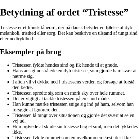
Betydning af ordet “Tristesse”
Tristesse er et fransk låneord, der på dansk betyder en følelse af dyb
melankoli, tristhed eller sorg. Det kan beskrive en tilstand af tungt sind
eller nedtrykthed.
Eksempler på brug
Tristessen fyldte hendes sind og fik hende til at græde.
Hans ansigt udstrålede en dyb tristesse, som gjorde ham svær at
nærme sig.
I aften vil vi dykke ned i tristessens verden og forsøge at forstå
den bedre.
Tristessen spredte sig som en mørk sky over hele rummet.
Det er vigtigt at tackle tristessen på en sund måde.
Han kunne mærke tristessen snige sig ind på ham, selvom han
forsøgte at ignorere den.
Tristessen lå tungt over situationen og gjorde det svært at se en
vej ud.
Hun prøvede at skjule sin tristesse bag et smil, men det lykkedes
ikke.
Tristessen fyldte rummet som en uvelkommen gæst, der ikke