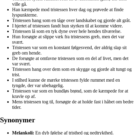
ville gå.
Han kæmpede mod tristessen hver dag og prøvede at finde
lyspunkterne.
Tristessen hang som en tåge over landskabet og gjorde alt gråt.
I hjertet af tristessen fandt hun styrken til at komme videre.
Tristessen lå som en tyk dyne over hele hendes tilværelse.
Hun forsøgte at slippe væk fra tristessens greb, men det var
svært.
Tristessen var som en konstant følgesvend, der aldrig slap sit
greb om hende.
De forsøgte at omfavne tristessen som en del af livet, men det
var svært.
Tristessen hang over dem som en skygge og gjorde alt tungt og
trist.
I stilhed kunne de mærke tristessen fylde rummet med en
tyngde, der var ubehagelig.
Tristessen var som en bundløs brønd, som de kæmpede for at
kravle op af.
Mens tristessen tog til, forsøgte de at holde fast i håbet om bedre
tider.
Synonymer
Melankoli:
En dyb følelse af tristhed og nedtrykthed.