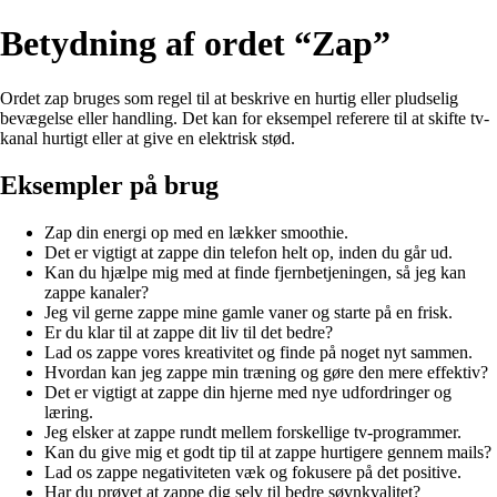
Betydning af ordet “Zap”
Ordet zap bruges som regel til at beskrive en hurtig eller pludselig
bevægelse eller handling. Det kan for eksempel referere til at skifte tv-
kanal hurtigt eller at give en elektrisk stød.
Eksempler på brug
Zap din energi op med en lækker smoothie.
Det er vigtigt at zappe din telefon helt op, inden du går ud.
Kan du hjælpe mig med at finde fjernbetjeningen, så jeg kan
zappe kanaler?
Jeg vil gerne zappe mine gamle vaner og starte på en frisk.
Er du klar til at zappe dit liv til det bedre?
Lad os zappe vores kreativitet og finde på noget nyt sammen.
Hvordan kan jeg zappe min træning og gøre den mere effektiv?
Det er vigtigt at zappe din hjerne med nye udfordringer og
læring.
Jeg elsker at zappe rundt mellem forskellige tv-programmer.
Kan du give mig et godt tip til at zappe hurtigere gennem mails?
Lad os zappe negativiteten væk og fokusere på det positive.
Har du prøvet at zappe dig selv til bedre søvnkvalitet?