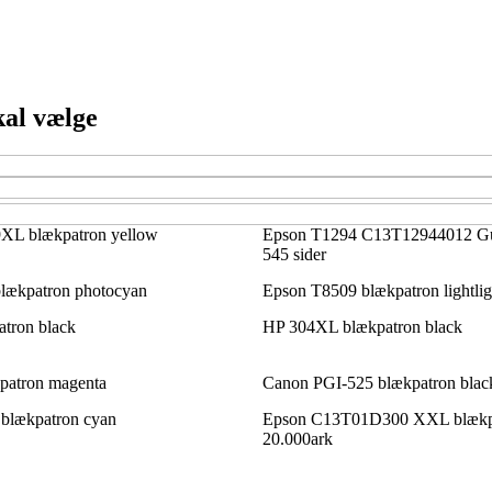
kal vælge
XL blækpatron yellow
Epson T1294 C13T12944012 Gu
545 sider
lækpatron photocyan
Epson T8509 blækpatron lightlig
tron black
HP 304XL blækpatron black
atron magenta
Canon PGI-525 blækpatron blac
blækpatron cyan
Epson C13T01D300 XXL blækp
20.000ark