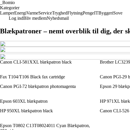
_
Bomio
Kategorier
Lamper
Energi
Varme
Service
Tryghed
Flytning
Penge
IT
Byggeri
Sove
Log ind
Bliv medlem
Nyhedsmail
Blækpatroner – nemt overblik til dig, der s
Canon CLI-581XXL blækpatron black
Brother LC3239
Fax T104/T106 Black fax cartridge
Canon PGI-29 b
Canon PGI-72 blækpatron photomagenta
Epson 29 blækpa
Epson 603XL blækpatron
HP 971XL blækp
HP 950XL blækpatron black
Canon CLI-526 
Epson T0802 C13T08024011 Cyan Blækpatron,