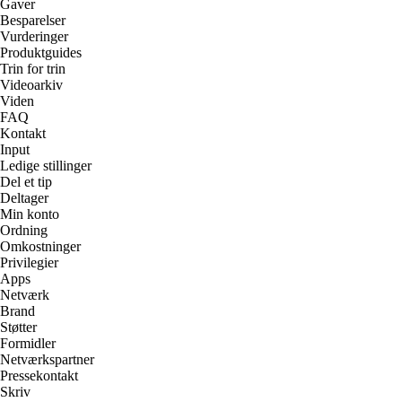
Gaver
Besparelser
Vurderinger
Produktguides
Trin for trin
Videoarkiv
Viden
FAQ
Kontakt
Input
Ledige stillinger
Del et tip
Deltager
Min konto
Ordning
Omkostninger
Privilegier
Apps
Netværk
Brand
Støtter
Formidler
Netværkspartner
Pressekontakt
Skriv