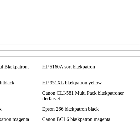
l Blækpatron,
HP 5160A sort blækpatron
htblack
HP 951XL blækpatron yellow
Canon CLI-581 Multi Pack blækpatroner
flerfarvet
k
Epson 266 blækpatron black
atron magenta
Canon BCI-6 blækpatron magenta