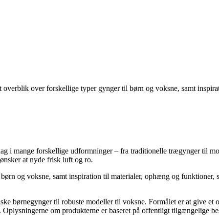
t overblik over forskellige typer gynger til børn og voksne, samt inspir
dag i mange forskellige udformninger – fra traditionelle trægynger til 
nsker at nyde frisk luft og ro.
e børn og voksne, samt inspiration til materialer, ophæng og funktioner, 
ske børnegynger til robuste modeller til voksne. Formålet er at give et 
sse. Oplysningerne om produkterne er baseret på offentligt tilgængelige b