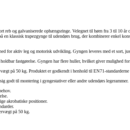
 sort reb og galvaniserede ophængsringe. Velegnet til børn fra 3 til 10
på en klassisk trapezgynge til udendørs brug, der kombinerer enkel kon
hed for aktiv leg og motorisk udvikling. Gyngen leveres med et sort, just
 holdbar fastgørelse. Gyngen har flere huller, hvilket giver mulighed f
al vægt på 50 kg. Produktet er godkendt i henhold til EN71-standardern
ig godt til montering i gyngestativer eller andre udendørs legerammer.
 behov.
else.
lige akrobatiske positioner.
darder.
gervægt på 50 kg.