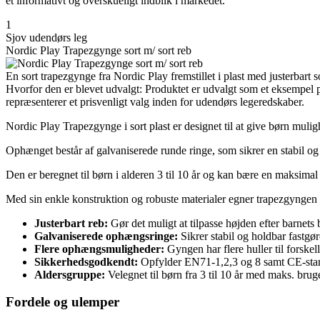
et informativt og overskueligt indblik i markedet.
1
Sjov udendørs leg
Nordic Play Trapezgynge sort m/ sort reb
En sort trapezgynge fra Nordic Play fremstillet i plast med justerbart
Hvorfor den er blevet udvalgt: Produktet er udvalgt som et eksempel 
repræsenterer et prisvenligt valg inden for udendørs legeredskaber.
Nordic Play Trapezgynge i sort plast er designet til at give børn mulig
Ophænget består af galvaniserede runde ringe, som sikrer en stabil og
Den er beregnet til børn i alderen 3 til 10 år og kan bære en maksim
Med sin enkle konstruktion og robuste materialer egner trapezgyngen s
Justerbart reb:
Gør det muligt at tilpasse højden efter barnets
Galvaniserede ophængsringe:
Sikrer stabil og holdbar fastgør
Flere ophængsmuligheder:
Gyngen har flere huller til forskel
Sikkerhedsgodkendt:
Opfylder EN71-1,2,3 og 8 samt CE-stan
Aldersgruppe:
Velegnet til børn fra 3 til 10 år med maks. bru
Fordele og ulemper