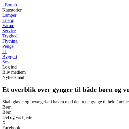
_
Bomio
Kategorier
Lamper
Energi
Varme
Service
Tryghed
Flytning
Penge
IT
Byggeri
Sove
Log ind
Bliv medlem
Nyhedsmail
Et overblik over gynger til både børn og v
Skab glæde og bevægelse i haven med den rette gynge til hele famili
Børn
Børn
Del og vis hjerte
X
Facebook