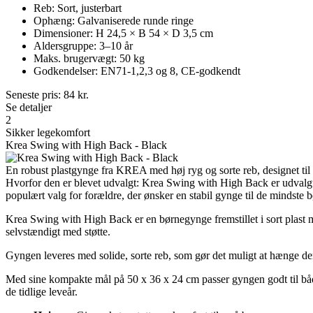
Reb: Sort, justerbart
Ophæng: Galvaniserede runde ringe
Dimensioner: H 24,5 × B 54 × D 3,5 cm
Aldersgruppe: 3–10 år
Maks. brugervægt: 50 kg
Godkendelser: EN71-1,2,3 og 8, CE-godkendt
Seneste pris:
84
kr.
Se detaljer
2
Sikker legekomfort
Krea Swing with High Back - Black
En robust plastgynge fra KREA med høj ryg og sorte reb, designet til
Hvorfor den er blevet udvalgt: Krea Swing with High Back er udvalgt
populært valg for forældre, der ønsker en stabil gynge til de mindste b
Krea Swing with High Back er en børnegynge fremstillet i sort plast me
selvstændigt med støtte.
Gyngen leveres med solide, sorte reb, som gør det muligt at hænge den
Med sine kompakte mål på 50 x 36 x 24 cm passer gyngen godt til båd
de tidlige leveår.