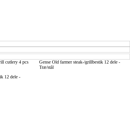
ll cutlery 4 pcs
Gense Old farmer steak-/grillbestik 12 dele -
Træ/stål
ik 12 dele -