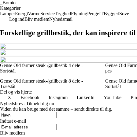
_
Bomio
Kategorier
Lamper
Energi
Varme
Service
Tryghed
Flytning
Penge
IT
Byggeri
Sove
Log ind
Bliv medlem
Nyhedsmail
Forskellige grillbestik, der kan inspirere til
Gense Old farmer steak-/grillbestik 4 dele -
Gense Old Farmer
Sort/stål
pcs
Gense Old farmer steak-/grillbestik 8 dele -
Gense Old farmer
Træ/stål
Sort/stål
Del og vis hjerte
X
Facebook
Instagram
LinkedIn
YouTube
Pin
Nyhedsbrev: Tilmeld dig nu
Viden du kan bruge med det samme – sendt direkte til dig.
Indtast e-mail
Bliv medlem