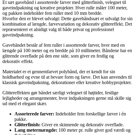
Et sæt gavebånd i assorterede farver med glitterfinish, velegnet til
gaveindpakning og kreative projekter. Hver rulle måler 100 meter,
og pakken indeholder fem ruller med 10 mm bredde.
Hvorfor den er blevet udvalgt: Dette gavebåndssæt er udvalgt for sin
kombination af længde, farvevariation og dekorativ glittereffekt. Det
repræsenterer et alsidigt valg til både privat og professionel
gaveindpakning.
Gavebåndet består af fem ruller i assorterede farver, hver med en
længde på 100 meter og en bredde på 10 millimeter. Båndene har en
glitrende overflade på den ene side, som giver en festlig og
dekorativ effekt.
Materialet er et gennemfarvet polybånd, der er kendt for sin
holdbarhed og evne til at bevare form og farve. Det kan anvendes til
klassisk gaveindpakning, dekorationer eller kreative hobbyprojekter.
Glittereffekten gør båndet særligt velegnet til højtider, festlige
lejligheder og arrangementer, hvor indpakningen gerne må skille sig
ud med et elegant skær.
Assorterede farver:
Indeholder fem forskellige farver i én
pakke.
Glitterfinish:
Giver en skinnende og dekorativ overflade.
Lang metermængde:
100 meter pr. rulle giver god værdi og