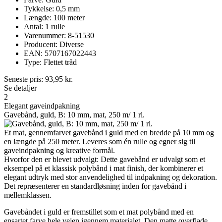
Tykkelse: 0,5 mm
Længde: 100 meter
Antal: 1 rulle
Varenummer: 8-51530
Producent: Diverse
EAN: 5707167022443
Type: Flettet tråd
Seneste pris:
93,95
kr.
Se detaljer
2
Elegant gaveindpakning
Gavebånd, guld, B: 10 mm, mat, 250 m/ 1 rl.
Et mat, gennemfarvet gavebånd i guld med en bredde på 10 mm og
en længde på 250 meter. Leveres som én rulle og egner sig til
gaveindpakning og kreative formål.
Hvorfor den er blevet udvalgt: Dette gavebånd er udvalgt som et
eksempel på et klassisk polybånd i mat finish, der kombinerer et
elegant udtryk med stor anvendelighed til indpakning og dekoration.
Det repræsenterer en standardløsning inden for gavebånd i
mellemklassen.
Gavebåndet i guld er fremstillet som et mat polybånd med en
ensartet farve hele vejen igennem materialet. Den matte overflade