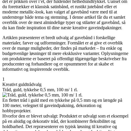
det er prikken over i’et, der fuldender helhedsindtrykket. Uanset om
du foretrækker et klassisk satinbånd, et rustikt jutebånd eller et
moderne metallic-look, kan valget af gavebånd være med til at
understrege både tema og stemning. I denne artikel får du et samlet
overblik over de mest almindelige typer og stilarter af gavebånd, så
du kan finde inspiration til dine næste kreative gaveindpakninger.
Artiklen præsenterer et bredt udvalg af gavebånd i forskellige
materialer, farver og udformninger. Formålet er at give et overblik
over de mange muligheder, der findes på markedet – fra enkle og
budgetvenlige løsninger til mere eksklusive varianter. Oplysningerne
om produkterne er baseret på offentligt tilgængelige beskrivelser fra
producenter og forhandlere og er opsummeret for at skabe et
informativt og inspirerende overblik.
1
Kreativt guldtrådvalg
Tråd, guld, tykkelse 0,5 mm, 100 m/ 1 rl.
En flettet tråd i guld med en tykkelse på 0,5 mm og en længde på
100 meter, velegnet til gaveindpakning, dekoration og
hobbyprojekter.
Hvorfor den er blevet udvalgt: Produktet er udvalgt som et eksempel
på en alsidig og dekorativ tråd, der kombinerer fleksibilitet og
holdbarhed. Det repræsenterer en typisk løsning til kreative og