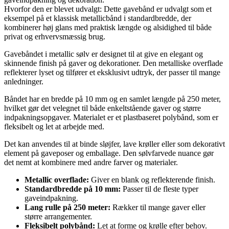
Hvorfor den er blevet udvalgt: Dette gavebånd er udvalgt som et
eksempel på et klassisk metallicbånd i standardbredde, der
kombinerer høj glans med praktisk længde og alsidighed til både
privat og erhvervsmæssig brug.
Gavebåndet i metallic sølv er designet til at give en elegant og
skinnende finish på gaver og dekorationer. Den metalliske overflade
reflekterer lyset og tilfører et eksklusivt udtryk, der passer til mange
anledninger.
Båndet har en bredde på 10 mm og en samlet længde på 250 meter,
hvilket gør det velegnet til både enkeltstående gaver og større
indpakningsopgaver. Materialet er et plastbaseret polybånd, som er
fleksibelt og let at arbejde med.
Det kan anvendes til at binde sløjfer, lave krøller eller som dekorativt
element på gaveposer og emballage. Den sølvfarvede nuance gør
det nemt at kombinere med andre farver og materialer.
Metallic overflade:
Giver en blank og reflekterende finish.
Standardbredde på 10 mm:
Passer til de fleste typer
gaveindpakning.
Lang rulle på 250 meter:
Rækker til mange gaver eller
større arrangementer.
Fleksibelt polybånd:
Let at forme og krølle efter behov.