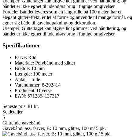
Ulemper: Glitterlaget kan afgive lidt glimmer ved håndtering, og
båndet er ikke egnet til udendørs brug i fugtige omgivelser.
Fordele: Båndet leveres som en lang rulle på 100 meter, har en
elegant glittereffekt, er let at forme og anvende til mange formål, og
egner sig både til gaveindpakning og dekoration.
Ulemper: Glitterlaget kan afgive lidt glimmer ved håndtering, og
båndet er ikke egnet til udendørs brug i fugtige omgivelser.
Specifikationer
Farve: Rød
Materiale: Polybånd med glitter
Bredde: 10 mm
Længde: 100 meter
Antal: 1 rulle
Varenummer: 8-202414
Producent: Diverse
EAN: 5712854137317
Seneste pris:
81
kr.
Se detaljer
5
Glitrende gavebånd
Gavebånd, ass. farver, B: 10 mm, glitter, 100 m/ 5 pk.