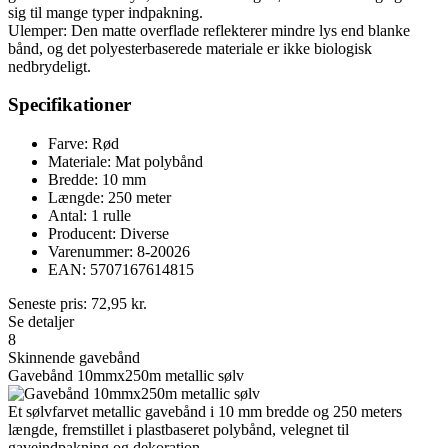
sig til mange typer indpakning.
Ulemper: Den matte overflade reflekterer mindre lys end blanke
bånd, og det polyesterbaserede materiale er ikke biologisk
nedbrydeligt.
Specifikationer
Farve: Rød
Materiale: Mat polybånd
Bredde: 10 mm
Længde: 250 meter
Antal: 1 rulle
Producent: Diverse
Varenummer: 8-20026
EAN: 5707167614815
Seneste pris:
72,95
kr.
Se detaljer
8
Skinnende gavebånd
Gavebånd 10mmx250m metallic sølv
Et sølvfarvet metallic gavebånd i 10 mm bredde og 250 meters
længde, fremstillet i plastbaseret polybånd, velegnet til
gaveindpakning og dekoration.