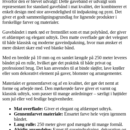
Hvorfor den er blevet udvalgt: Dette gavebånd er udvalgt som
repræsentant for standard gavebånd i mat kvalitet, der kombinerer et
enkelt design med stor anvendelighed til indpakning og pynt. Det
giver et godt sammenligningsgrundlag for lignende produkter i
forskellige farver og materialer.
Gavebåndet i mørk rød er fremstillet som et mat polybånd, der giver
et afdæmpet og elegant udtryk. Den matte overflade gør det velegnet
til både klassisk og moderne gaveindpakning, hvor man ønsker et
mere diskret skær end ved blanke bånd.
Med en bredde på 10 mm og en samlet længde på 250 meter leveres
båndet på en rulle, hvilket gør det praktisk til både privat og
professionel brug. Det kan anvendes til at binde sløjfer, lave krøller
eller som dekorativt element på gaver, blomster og arrangementer.
Materialet er gennemfarvet og af en kvalitet, der gør det nemt at
forme og arbejde med. Den mørkerøde farve giver et varmt og
klassisk udtryk, som passer til mange anledninger – særligt i højtider
som jul eller ved festlige begivenheder.
Mat overflade:
Giver et elegant og afdæmpet udtryk.
Gennemfarvet materiale:
Ensartet farve hele vejen igennem
båndet.
Lang rulle:
250 meter giver god mængde til mange formål.
Alsidig anvendelse:
Egnet til gaveindpakning, dekoration og