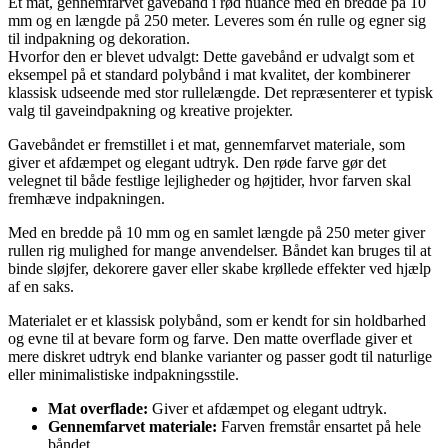
Et mat, gennemfarvet gavebånd i rød nuance med en bredde på 10
mm og en længde på 250 meter. Leveres som én rulle og egner sig
til indpakning og dekoration.
Hvorfor den er blevet udvalgt: Dette gavebånd er udvalgt som et
eksempel på et standard polybånd i mat kvalitet, der kombinerer
klassisk udseende med stor rullelængde. Det repræsenterer et typisk
valg til gaveindpakning og kreative projekter.
Gavebåndet er fremstillet i et mat, gennemfarvet materiale, som
giver et afdæmpet og elegant udtryk. Den røde farve gør det
velegnet til både festlige lejligheder og højtider, hvor farven skal
fremhæve indpakningen.
Med en bredde på 10 mm og en samlet længde på 250 meter giver
rullen rig mulighed for mange anvendelser. Båndet kan bruges til at
binde sløjfer, dekorere gaver eller skabe krøllede effekter ved hjælp
af en saks.
Materialet er et klassisk polybånd, som er kendt for sin holdbarhed
og evne til at bevare form og farve. Den matte overflade giver et
mere diskret udtryk end blanke varianter og passer godt til naturlige
eller minimalistiske indpakningsstile.
Mat overflade:
Giver et afdæmpet og elegant udtryk.
Gennemfarvet materiale:
Farven fremstår ensartet på hele
båndet.