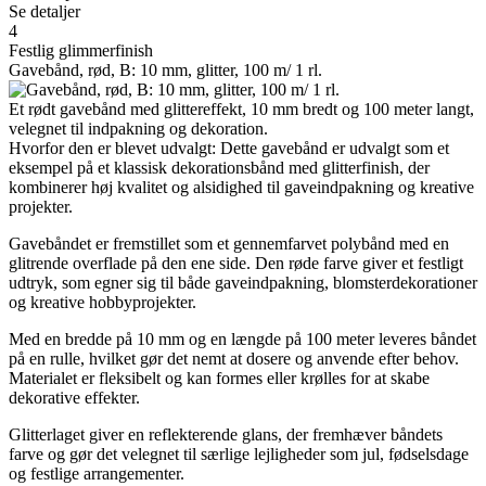
Se detaljer
4
Festlig glimmerfinish
Gavebånd, rød, B: 10 mm, glitter, 100 m/ 1 rl.
Et rødt gavebånd med glittereffekt, 10 mm bredt og 100 meter langt,
velegnet til indpakning og dekoration.
Hvorfor den er blevet udvalgt: Dette gavebånd er udvalgt som et
eksempel på et klassisk dekorationsbånd med glitterfinish, der
kombinerer høj kvalitet og alsidighed til gaveindpakning og kreative
projekter.
Gavebåndet er fremstillet som et gennemfarvet polybånd med en
glitrende overflade på den ene side. Den røde farve giver et festligt
udtryk, som egner sig til både gaveindpakning, blomsterdekorationer
og kreative hobbyprojekter.
Med en bredde på 10 mm og en længde på 100 meter leveres båndet
på en rulle, hvilket gør det nemt at dosere og anvende efter behov.
Materialet er fleksibelt og kan formes eller krølles for at skabe
dekorative effekter.
Glitterlaget giver en reflekterende glans, der fremhæver båndets
farve og gør det velegnet til særlige lejligheder som jul, fødselsdage
og festlige arrangementer.