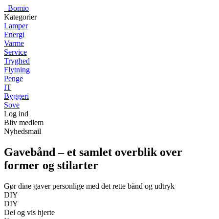
_
Bomio
Kategorier
Lamper
Energi
Varme
Service
Tryghed
Flytning
Penge
IT
Byggeri
Sove
Log ind
Bliv medlem
Nyhedsmail
Gavebånd – et samlet overblik over
former og stilarter
Gør dine gaver personlige med det rette bånd og udtryk
DIY
DIY
Del og vis hjerte