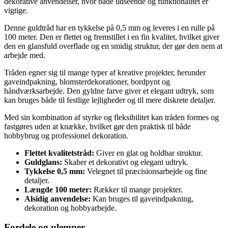
dekorative anvendelser, hvor både udseende og funktionalitet er
vigtige.
Denne guldtråd har en tykkelse på 0,5 mm og leveres i en rulle på
100 meter. Den er flettet og fremstillet i en fin kvalitet, hvilket giver
den en glansfuld overflade og en smidig struktur, der gør den nem at
arbejde med.
Tråden egner sig til mange typer af kreative projekter, herunder
gaveindpakning, blomsterdekorationer, bordpynt og
håndværksarbejde. Den gyldne farve giver et elegant udtryk, som
kan bruges både til festlige lejligheder og til mere diskrete detaljer.
Med sin kombination af styrke og fleksibilitet kan tråden formes og
fastgøres uden at knække, hvilket gør den praktisk til både
hobbybrug og professionel dekoration.
Flettet kvalitetstråd:
Giver en glat og holdbar struktur.
Guldglans:
Skaber et dekorativt og elegant udtryk.
Tykkelse 0,5 mm:
Velegnet til præcisionsarbejde og fine
detaljer.
Længde 100 meter:
Rækker til mange projekter.
Alsidig anvendelse:
Kan bruges til gaveindpakning,
dekoration og hobbyarbejde.
Fordele og ulemper