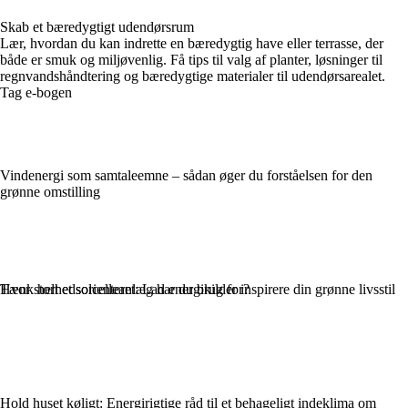
Skab et bæredygtigt udendørsrum
Lær, hvordan du kan indrette en bæredygtig have eller terrasse, der
både er smuk og miljøvenlig. Få tips til valg af planter, løsninger til
regnvandshåndtering og bæredygtige materialer til udendørsarealet.
Tag e-bogen
Vindenergi som samtaleemne – sådan øger du forståelsen for den
grønne omstilling
Hvor stort et solcelleanlæg har du brug for?
Tænk helhedsorienteret: Lad energikilder inspirere din grønne livsstil
Hold huset køligt: Energirigtige råd til et behageligt indeklima om