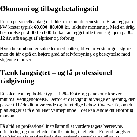
Økonomi og tilbagebetalingstid
Prisen på solcelleanlæg er faldet markant de seneste år. Et anlæg på 5
kW koster typisk
60.000–80.000 kr.
inklusiv montering. Med en årlig
besparelse på 4.000–6.000 kr. kan anlægget ofte tjene sig hjem på
8–
12 år
, afhængigt af elpriser og forbrug.
Hvis du kombinerer solceller med batteri, bliver investeringen større,
men du får også en højere grad af selvforsyning og beskyttelse mod
stigende elpriser.
Tænk langsigtet – og få professionel
rådgivning
Et solcelleanlæg holder typisk i
25–30 år
, og panelerne kræver
minimal vedligeholdelse. Derfor er det vigtigt at vælge en løsning, der
passer til både dit nuværende og fremtidige behov. Overvej fx, om du
planlægger at få elbil eller varmepumpe – det kan ændre dit elforbrug
markant.
Få altid en professionel installatør til at vurdere tagets bæreevne,
orientering og muligheder for tilslutning til elnettet. En god rådgiver