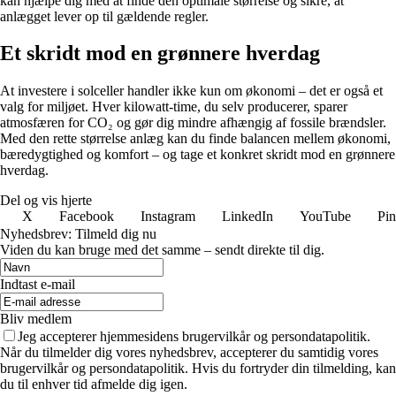
kan hjælpe dig med at finde den optimale størrelse og sikre, at
anlægget lever op til gældende regler.
Et skridt mod en grønnere hverdag
At investere i solceller handler ikke kun om økonomi – det er også et
valg for miljøet. Hver kilowatt-time, du selv producerer, sparer
atmosfæren for CO₂ og gør dig mindre afhængig af fossile brændsler.
Med den rette størrelse anlæg kan du finde balancen mellem økonomi,
bæredygtighed og komfort – og tage et konkret skridt mod en grønnere
hverdag.
Del og vis hjerte
X
Facebook
Instagram
LinkedIn
YouTube
Pin
Nyhedsbrev: Tilmeld dig nu
Viden du kan bruge med det samme – sendt direkte til dig.
Indtast e-mail
Bliv medlem
Jeg accepterer hjemmesidens brugervilkår og persondatapolitik.
Når du tilmelder dig vores nyhedsbrev, accepterer du samtidig vores
brugervilkår og persondatapolitik. Hvis du fortryder din tilmelding, kan
du til enhver tid afmelde dig igen.