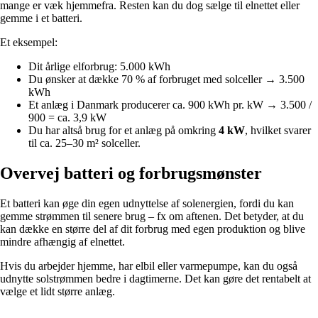
mange er væk hjemmefra. Resten kan du dog sælge til elnettet eller
gemme i et batteri.
Et eksempel:
Dit årlige elforbrug: 5.000 kWh
Du ønsker at dække 70 % af forbruget med solceller → 3.500
kWh
Et anlæg i Danmark producerer ca. 900 kWh pr. kW → 3.500 /
900 = ca. 3,9 kW
Du har altså brug for et anlæg på omkring
4 kW
, hvilket svarer
til ca. 25–30 m² solceller.
Overvej batteri og forbrugsmønster
Et batteri kan øge din egen udnyttelse af solenergien, fordi du kan
gemme strømmen til senere brug – fx om aftenen. Det betyder, at du
kan dække en større del af dit forbrug med egen produktion og blive
mindre afhængig af elnettet.
Hvis du arbejder hjemme, har elbil eller varmepumpe, kan du også
udnytte solstrømmen bedre i dagtimerne. Det kan gøre det rentabelt at
vælge et lidt større anlæg.