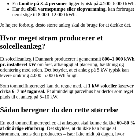
En
familie på 3–4 personer
ligger typisk på 4.500–6.000 kWh.
Har du
elbil, varmepumpe eller elopvarmning
, kan forbruget
nemt stige til 8.000–12.000 kWh.
Jo højere forbrug, desto større anlæg skal du bruge for at dække det.
Hvor meget strøm producerer et
solcelleanlæg?
Et solcelleanlæg i Danmark producerer i gennemsnit
800–1.000 kWh
pr. installeret kW
om året, afhængigt af placering, hældning og
orientering mod solen. Det betyder, at et anlæg på 5 kW typisk kan
levere omkring 4.000–5.000 kWh årligt.
Som tommelfingerregel kan du regne med, at
1 kW solceller kræver
cirka 6–7 m² tagareal
. Et almindeligt parcelhus har derfor som regel
plads til et anlæg på 5–10 kW.
Sådan beregner du den rette størrelse
En god tommelfingerregel er, at anlægget skal kunne dække
60–80 %
af dit årlige elforbrug
. Det skyldes, at du ikke kan bruge al
strømmen, mens den produceres – især ikke midt på dagen, hvor