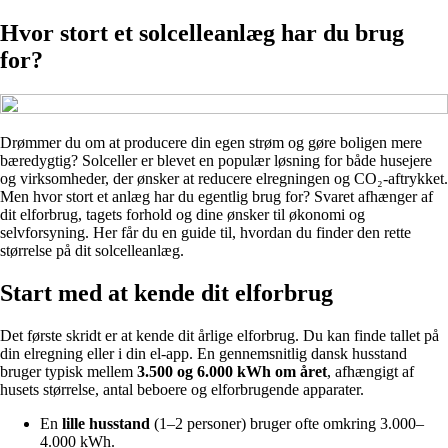
Hvor stort et solcelleanlæg har du brug
for?
Drømmer du om at producere din egen strøm og gøre boligen mere
bæredygtig? Solceller er blevet en populær løsning for både husejere
og virksomheder, der ønsker at reducere elregningen og CO₂-aftrykket.
Men hvor stort et anlæg har du egentlig brug for? Svaret afhænger af
dit elforbrug, tagets forhold og dine ønsker til økonomi og
selvforsyning. Her får du en guide til, hvordan du finder den rette
størrelse på dit solcelleanlæg.
Start med at kende dit elforbrug
Det første skridt er at kende dit årlige elforbrug. Du kan finde tallet på
din elregning eller i din el-app. En gennemsnitlig dansk husstand
bruger typisk mellem
3.500 og 6.000 kWh om året
, afhængigt af
husets størrelse, antal beboere og elforbrugende apparater.
En
lille husstand
(1–2 personer) bruger ofte omkring 3.000–
4.000 kWh.