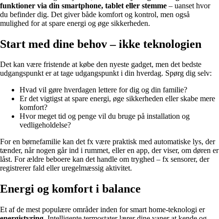
funktioner via din smartphone, tablet eller stemme
– uanset hvor
du befinder dig. Det giver både komfort og kontrol, men også
mulighed for at spare energi og øge sikkerheden.
Start med dine behov – ikke teknologien
Det kan være fristende at købe den nyeste gadget, men det bedste
udgangspunkt er at tage udgangspunkt i din hverdag. Spørg dig selv:
Hvad vil gøre hverdagen lettere for dig og din familie?
Er det vigtigst at spare energi, øge sikkerheden eller skabe mere
komfort?
Hvor meget tid og penge vil du bruge på installation og
vedligeholdelse?
For en børnefamilie kan det fx være praktisk med automatiske lys, der
tænder, når nogen går ind i rummet, eller en app, der viser, om døren er
låst. For ældre beboere kan det handle om tryghed – fx sensorer, der
registrerer fald eller uregelmæssig aktivitet.
Energi og komfort i balance
Et af de mest populære områder inden for smart home-teknologi er
energistyring
. Intelligente termostater lærer dine vaner at kende og