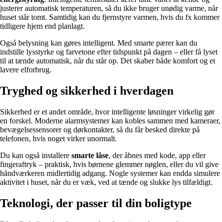
justerer automatisk temperaturen, så du ikke bruger unødig varme, når
huset står tomt. Samtidig kan du fjernstyre varmen, hvis du fx kommer
tidligere hjem end planlagt.
Også belysning kan gøres intelligent. Med smarte pærer kan du
indstille lysstyrke og farvetone efter tidspunkt på dagen – eller få lyset
til at tænde automatisk, når du står op. Det skaber både komfort og et
lavere elforbrug.
Tryghed og sikkerhed i hverdagen
Sikkerhed er et andet område, hvor intelligente løsninger virkelig gør
en forskel. Moderne alarmsystemer kan kobles sammen med kameraer,
bevægelsessensorer og dørkontakter, så du får besked direkte på
telefonen, hvis noget virker unormalt.
Du kan også installere
smarte låse
, der åbnes med kode, app eller
fingeraftryk – praktisk, hvis børnene glemmer nøglen, eller du vil give
håndværkeren midlertidig adgang. Nogle systemer kan endda simulere
aktivitet i huset, når du er væk, ved at tænde og slukke lys tilfældigt.
Teknologi, der passer til din boligtype