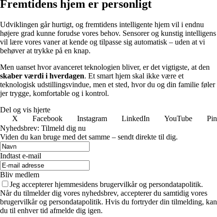
Fremtidens hjem er personligt
Udviklingen går hurtigt, og fremtidens intelligente hjem vil i endnu
højere grad kunne forudse vores behov. Sensorer og kunstig intelligens
vil lære vores vaner at kende og tilpasse sig automatisk – uden at vi
behøver at trykke på en knap.
Men uanset hvor avanceret teknologien bliver, er det vigtigste, at den
skaber værdi i hverdagen
. Et smart hjem skal ikke være et
teknologisk udstillingsvindue, men et sted, hvor du og din familie føler
jer trygge, komfortable og i kontrol.
Del og vis hjerte
X
Facebook
Instagram
LinkedIn
YouTube
Pin
Nyhedsbrev: Tilmeld dig nu
Viden du kan bruge med det samme – sendt direkte til dig.
Indtast e-mail
Bliv medlem
Jeg accepterer hjemmesidens brugervilkår og persondatapolitik.
Når du tilmelder dig vores nyhedsbrev, accepterer du samtidig vores
brugervilkår og persondatapolitik. Hvis du fortryder din tilmelding, kan
du til enhver tid afmelde dig igen.