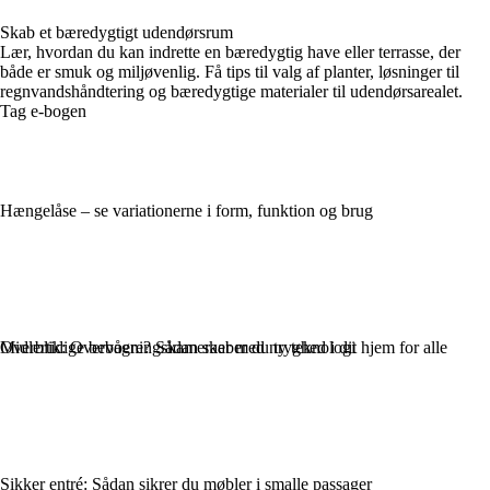
Skab et bæredygtigt udendørsrum
Lær, hvordan du kan indrette en bæredygtig have eller terrasse, der
både er smuk og miljøvenlig. Få tips til valg af planter, løsninger til
regnvandshåndtering og bæredygtige materialer til udendørsarealet.
Tag e-bogen
Hængelåse – se variationerne i form, funktion og brug
Overblik: Overvågningskameraer med ny teknologi
Midlertidige beboere? Sådan skaber du tryghed i dit hjem for alle
Sikker entré: Sådan sikrer du møbler i smalle passager