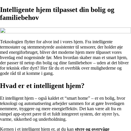
Intelligente hjem tilpasset din bolig og
familiebehov
Teknologien flytter for alvor ind i vores hjem. Fra intelligente
termostater og stemmestyrede assistenter til sensorer, der holder øje
med energiforbruget, bliver det moderne hjem mere tilpasset vores
hverdag end nogensinde før. Men hvordan skaber man et smart hjem,
der passer til netop din bolig og dine familiebehov – uden at det bliver
for teknisk eller dyrt? Her får du et overblik over mulighederne og
gode råd til at komme i gang.
Hvad er et intelligent hjem?
Et intelligent hjem – også kaldet et “smart home” – er en bolig, hvor
teknologi og automatisering arbejder sammen for at gøre hverdagen
nemmere, tryggere og mere energieffektiv. Det kan være alt fra en
simpel app-styret pære til et fuldt integreret system, der styrer lys,
varme, sikkerhed og underholdning.
Kernen i et intelligent hjem er, at du kan
styre og overvåge