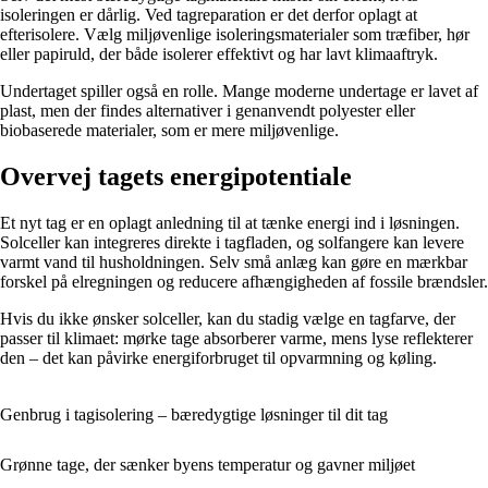
isoleringen er dårlig. Ved tagreparation er det derfor oplagt at
efterisolere. Vælg miljøvenlige isoleringsmaterialer som træfiber, hør
eller papiruld, der både isolerer effektivt og har lavt klimaaftryk.
Undertaget spiller også en rolle. Mange moderne undertage er lavet af
plast, men der findes alternativer i genanvendt polyester eller
biobaserede materialer, som er mere miljøvenlige.
Overvej tagets energipotentiale
Et nyt tag er en oplagt anledning til at tænke energi ind i løsningen.
Solceller kan integreres direkte i tagfladen, og solfangere kan levere
varmt vand til husholdningen. Selv små anlæg kan gøre en mærkbar
forskel på elregningen og reducere afhængigheden af fossile brændsler.
Hvis du ikke ønsker solceller, kan du stadig vælge en tagfarve, der
passer til klimaet: mørke tage absorberer varme, mens lyse reflekterer
den – det kan påvirke energiforbruget til opvarmning og køling.
Genbrug i tagisolering – bæredygtige løsninger til dit tag
Grønne tage, der sænker byens temperatur og gavner miljøet