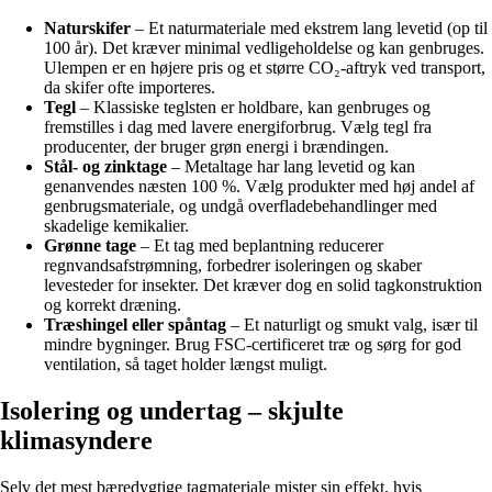
Naturskifer
– Et naturmateriale med ekstrem lang levetid (op til
100 år). Det kræver minimal vedligeholdelse og kan genbruges.
Ulempen er en højere pris og et større CO₂-aftryk ved transport,
da skifer ofte importeres.
Tegl
– Klassiske teglsten er holdbare, kan genbruges og
fremstilles i dag med lavere energiforbrug. Vælg tegl fra
producenter, der bruger grøn energi i brændingen.
Stål- og zinktage
– Metaltage har lang levetid og kan
genanvendes næsten 100 %. Vælg produkter med høj andel af
genbrugsmateriale, og undgå overfladebehandlinger med
skadelige kemikalier.
Grønne tage
– Et tag med beplantning reducerer
regnvandsafstrømning, forbedrer isoleringen og skaber
levesteder for insekter. Det kræver dog en solid tagkonstruktion
og korrekt dræning.
Træshingel eller spåntag
– Et naturligt og smukt valg, især til
mindre bygninger. Brug FSC-certificeret træ og sørg for god
ventilation, så taget holder længst muligt.
Isolering og undertag – skjulte
klimasyndere
Selv det mest bæredygtige tagmateriale mister sin effekt, hvis