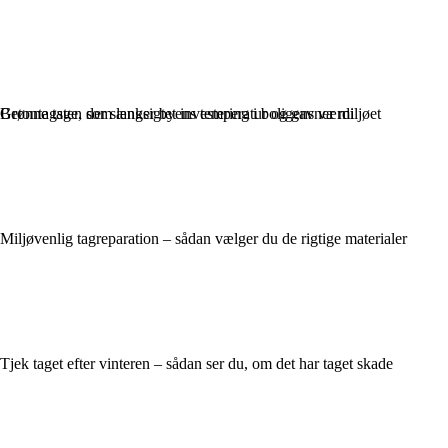
Grønne tage, der sænker byens temperatur og gavner miljøet
Betontagsten som langsigtet investering i boligens værdi
Miljøvenlig tagreparation – sådan vælger du de rigtige materialer
Tjek taget efter vinteren – sådan ser du, om det har taget skade