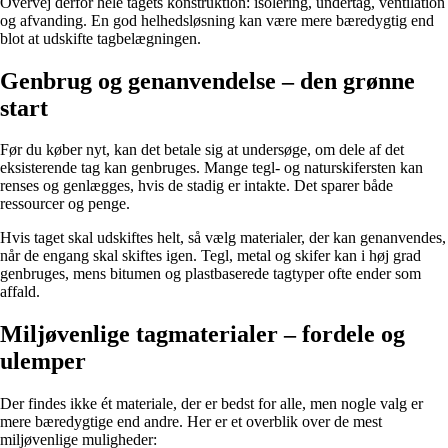
Overvej derfor hele tagets konstruktion: isolering, undertag, ventilation
og afvanding. En god helhedsløsning kan være mere bæredygtig end
blot at udskifte tagbelægningen.
Genbrug og genanvendelse – den grønne
start
Før du køber nyt, kan det betale sig at undersøge, om dele af det
eksisterende tag kan genbruges. Mange tegl- og naturskifersten kan
renses og genlægges, hvis de stadig er intakte. Det sparer både
ressourcer og penge.
Hvis taget skal udskiftes helt, så vælg materialer, der kan genanvendes,
når de engang skal skiftes igen. Tegl, metal og skifer kan i høj grad
genbruges, mens bitumen og plastbaserede tagtyper ofte ender som
affald.
Miljøvenlige tagmaterialer – fordele og
ulemper
Der findes ikke ét materiale, der er bedst for alle, men nogle valg er
mere bæredygtige end andre. Her er et overblik over de mest
miljøvenlige muligheder: